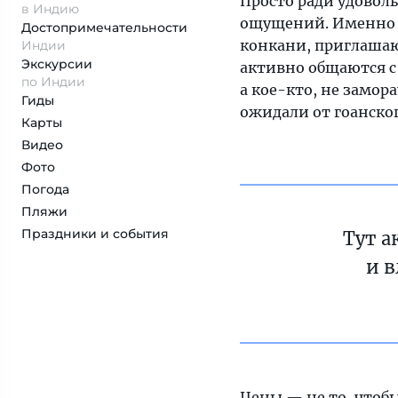
Просто ради удовол
в Индию
ощущений. Именно т
Достопримеча­тельности
конкани, приглашаю
Индии
Экскурсии
активно общаются с
по Индии
а кое-кто, не замора
Гиды
ожидали от гоанског
Карты
Видео
Фото
Погода
Пляжи
Праздники и события
Тут а
и в
Цены — не то, чтобы