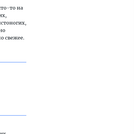
то-то на
их,
истоногих,
нно
о свежее.
ких