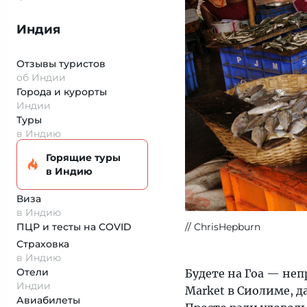
Индия
Отзывы туристов
об Индии
Города и курорты
Индии
Туры
в Индию
Горящие туры
в Индию
Виза
в Индию
ChrisHepburn
ПЦР и тесты на COVID
Страховка
в Индию
Отели
Будете на Гоа — не
Индии
Market в Сиолиме, 
Авиабилеты