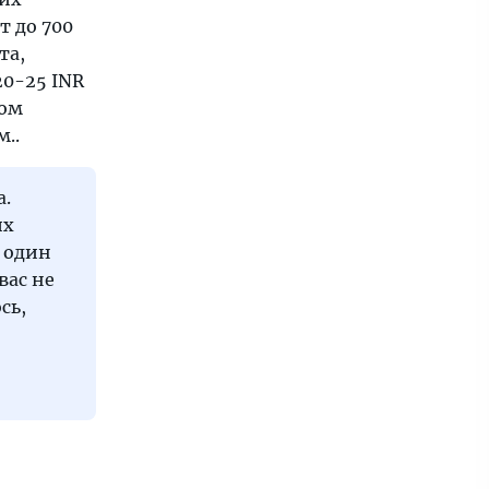
т до 700
та,
20-25 INR
бом
..
а.
их
ь один
вас не
сь,