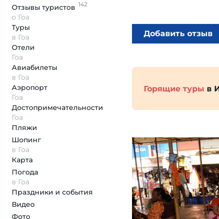
142
Отзывы
туристов
о Гоа
Туры
Добавить отзыв
в Гоа
Отели
Гоа
Авиабилеты
в Гоа
Аэропорт
Горящие туры
в 
Гоа
Достопримеча­тельности
Гоа
Пляжи
Шопинг
в Гоа
Карта
Погода
в Гоа
Праздники и события
Видео
Фото