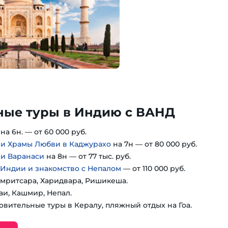
ные туры в Индию с ВАНД
на 6н. — от 60 000 руб.
 и Храмы Любви в Каджурахо
на 7н — от 80 000 руб.
 и Варанаси
на 8н — от 77 тыс. руб.
 Индии и знакомство с Непалом
— от 110 000 руб.
мритсара, Харидвара, Ришикеша.
аи, Кашмир, Непал.
овительные туры в Кералу, пляжный отдых на Гоа.