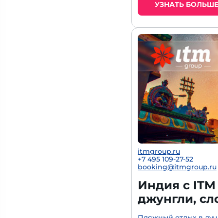
УЗНАТЬ БОЛЬШ
itmgroup.ru
+7 495 109-27-52
booking@itmgroup.ru
Индия с ITM
джунгли, с
Пляжный отдых в луч