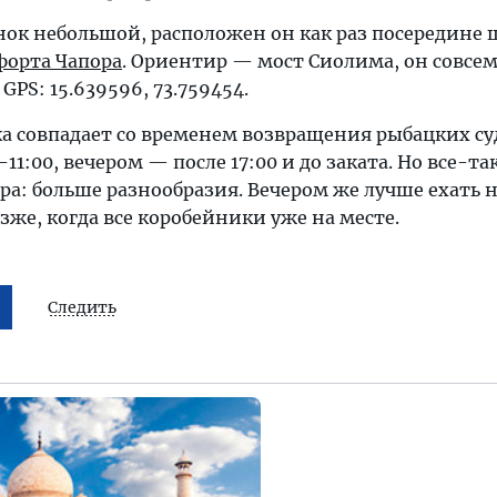
ок небольшой, расположен он как раз посередине 
форта Чапора
. Ориентир — мост Сиолима, он совсем
PS: 15.639596, 73.759454.
а совпадает со временем возвращения рыбацких су
0-11:00, вечером — после 17:00 и до заката. Но все-т
тра: больше разнообразия. Вечером же лучше ехать 
озже, когда все коробейники уже на месте.
Следить