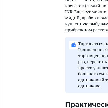
креветок (самый поп
INR. Еще тут можно 
мидий, крабов и ома
купленную рыбу вам 
прибрежном рестора
Торговаться н
Радикально сб
торговцев неп
раз, перекинь
просто узнают
большого смы
одинаковый то
одинаково.
Практичес