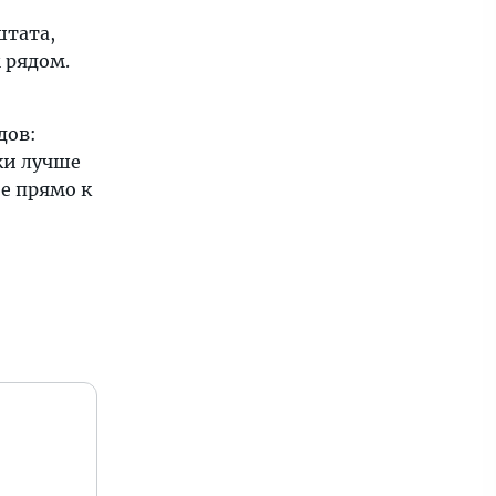
штата,
 рядом.
дов:
аки лучше
не прямо к