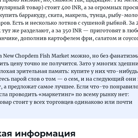
улярный товар) стоит 400 INR, а за огромных прося
купить барракуду, ската, макрель, тунца, рыбу-моло
ров. Есть и несколько лотков с сушеной рыбкой. За 
тут же разделают, а за 350 INR — приготовят в лю
нчике, дополнив картофелем фри, салатом и соусом
а New Chopdem Fish Market можно, но без фанатизм
ить цену точно не получится. Зато у многих здешн
лохая зрительная память: купите у них что-нибуд
тесь парой слов о том — о сем, и на следующий они 
, а предложат самое лучшее. Если что-то понравило
сла проводить «маркетинг» по всему рынку нет:
вар стоит у всех торговцев одинаково или почти
кая информация