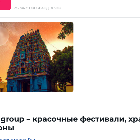
Е
Реклама: ООО «ВАНД ВОЯЖ»
 group – красочные фестивали, хр
лоны
ших отелях Гоа