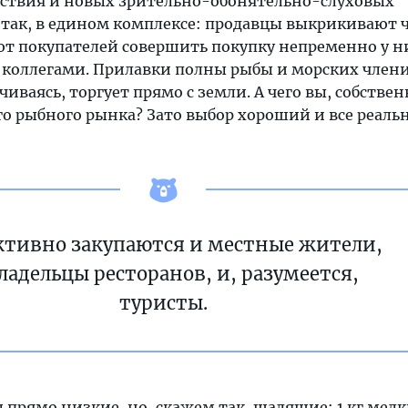
ьствия и новых зрительно-обонятельно-слуховых
ак, в едином комплексе: продавцы выкрикивают ч
т покупателей совершить покупку непременно у н
 коллегами. Прилавки полны рыбы и морских член
чиваясь, торгует прямо с земли. А чего вы, собстве
о рыбного рынка? Зато выбор хороший и все реальн
ктивно закупаются и местные жители,
ладельцы ресторанов, и, разумеется,
туристы.
 прямо низкие, но, скажем так, щадящие: 1 кг мел