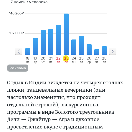
7
ночей
 / человека
146 200
₽
102 000
₽
15
16
17
18
19
20
21
22
23
24
25
26
27
28
29
30
31
сб
вс
пн
вт
ср
чт
пт
сб
вс
пн
вт
ср
чт
пт
сб
вс
пн
Реклама
Отдых в Индии зиждется на четырех столпах:
пляжи, танцевальные вечеринки (они
настолько знамениты, что проходят
отдельной строкой), экскурсионные
программы в виде
Золотого треугольника
Дели — Джайпур — Агра и духовное
просветление вкупе с традиционным