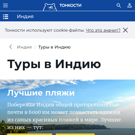
Индия
Тонкости используют сookie-файлы.
Что это значит?
Индия
Туры в Индию
Туры в Индию
Лучшие пляжи
Побережье Индии общей протяженностью
почти в 6000 км может похвастать одними
из самых красивых пляжей в мире. Лучшие
из них — тут: