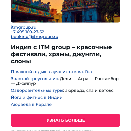
itmgroup.ru
+7 495 109-27-52
booking@itmgroup.ru
Индия с ITM group – красочные
фестивали, храмы, джунгли,
слоны
Пляжный отдых в лучших отелях Гоа
Золотой треугольник
: Дели — Агра — Рантамбор
— Джайпур
Оздоровительные туры
: аюрведа, спа и детокс
Йога и фитнес в Индии
Аюрведа в Керале
УЗНАТЬ БОЛЬШЕ
Реклама: ООО «Туроператор Ай Ти эМ групп-Центр»