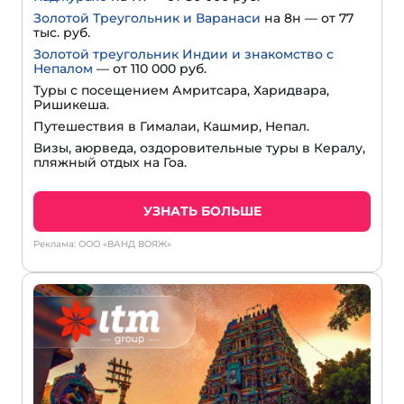
Золотой Треугольник и Варанаси
на 8н — от 77
тыс. руб.
Золотой треугольник Индии и знакомство с
Непалом
— от 110 000 руб.
Туры с посещением Амритсара, Харидвара,
Ришикеша.
Путешествия в Гималаи, Кашмир, Непал.
Визы, аюрведа, оздоровительные туры в Кералу,
пляжный отдых на Гоа.
УЗНАТЬ БОЛЬШЕ
Реклама: ООО «ВАНД ВОЯЖ»