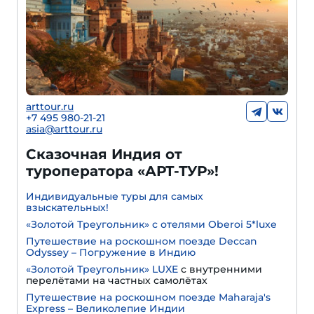
arttour.ru
+7 495 980-21-21
asia@arttour.ru
Сказочная Индия от
туроператора «АРТ-ТУР»!
Индивидуальные туры для самых
взыскательных!
«Золотой Треугольник» с отелями Oberoi 5*luxe
Путешествие на роскошном поезде Deccan
Odyssey – Погружение в Индию
«Золотой Треугольник» LUXE
с внутренними
перелётами на частных самолётах
Путешествие на роскошном поезде Maharaja's
Express – Великолепие Индии