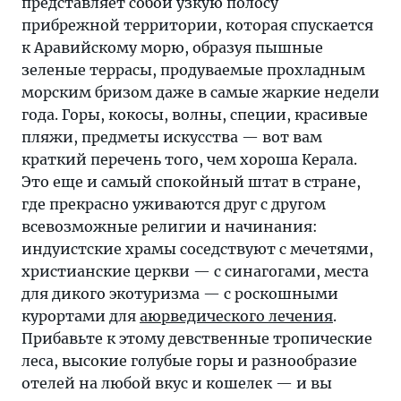
представляет собой узкую полосу
прибрежной территории, которая спускается
к Аравийскому морю, образуя пышные
зеленые террасы, продуваемые прохладным
морским бризом даже в самые жаркие недели
года. Горы, кокосы, волны, специи, красивые
пляжи, предметы искусства — вот вам
краткий перечень того, чем хороша Керала.
Это еще и самый спокойный штат в стране,
где прекрасно уживаются друг с другом
всевозможные религии и начинания:
индуистские храмы соседствуют с мечетями,
христианские церкви — с синагогами, места
для дикого экотуризма — с роскошными
курортами для
аюрведического лечения
.
Прибавьте к этому девственные тропические
леса, высокие голубые горы и разнообразие
отелей на любой вкус и кошелек — и вы