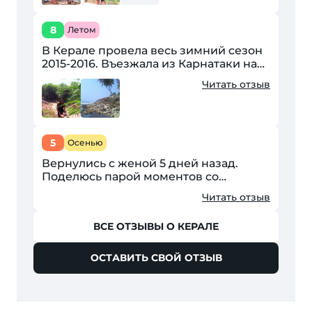
8
Летом
В Керале провела весь зимний сезон
2015-2016. Въезжала из Карнатаки на
арендованном байке. Первое, что
Читать отзыв
поразило сразу после пересечения
границы штатов —...
5
Осенью
Вернулись с женой 5 дней назад.
Поделюсь парой моментов со
страждующими. Во-первых в штате
Читать отзыв
нельзя курить. Нигде и никогда.
Сигареты можно купить только...
ВСЕ ОТЗЫВЫ О КЕРАЛЕ
ОСТАВИТЬ СВОЙ ОТЗЫВ