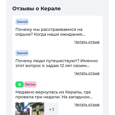
Отзывы о Керале
Зимой
Почему мы расстраиваемся на
отдыхе? Когда наши ожидания
превосходили то что мы имеем на
Читать отзыв
самом деле, или просто всё не так как
мы себе воображали. Я провела...
Зимой
Почему люди путешествуют? Именно
этот вопрос я задаю 12 лет своим
туристам. Ответы самые разные.
Читать отзыв
Почему путешествуешь ты я не знаю.
Я знаю зачем я снова...
8
Летом
Недавно вернулась из Кералы, где
провела три недели. На западном
побережье Индии в июле сезон
Читать отзыв
муссонов, и пляжного отдыха никак
+ 1
не выйдет — пляжи затоплены,...