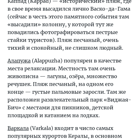
Каппад (Kappad) — «исторический» пляж, где
в свое время высадился лично Васко-да-Гама
(сейчас в честь этого памятного события там
«высадили» колонну, у которой тут же
повадились фотографироваться пестрые
стайки туристов). Пляж песчаный, очень
тихий и спокойный, не слишком людный.
Алапужа
(Alappuzha) популярен в качестве
места релаксации. Местность там очень
живописна — лагуны, озёра, множество
речушек. Пляж песчаный, на одном его
конце — густые пальмовые заросли. Там же
расположен развлекательный парк «Виджая-
Бич» с местами для пикников, детской
площадкой и катанием на лодках.
Варкала
(Varkala) входит в число самых
популярных курортов Кералы, в основном