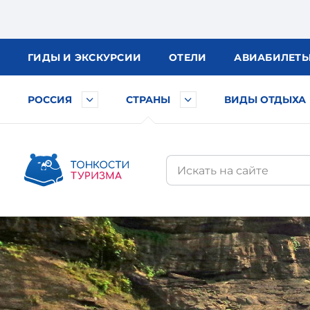
ГИДЫ
И ЭКСКУРСИИ
ОТЕЛИ
АВИА
БИЛЕТ
РОССИЯ
СТРАНЫ
ВИДЫ ОТДЫХА