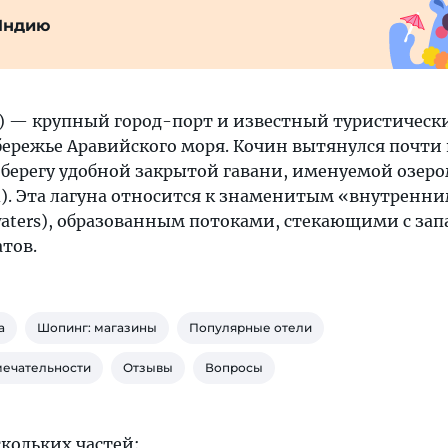
Индию
in) — крупный город-порт и известный туристическ
бережье Аравийского моря. Кочин вытянулся почти 
 берегу удобной закрытой гавани, именуемой озер
). Эта лагуна относится к знаменитым «внутренн
kwaters), образованным потоками, стекающими с за
тов.
а
Шопинг: магазины
Популярные отели
мечательности
Отзывы
Вопросы
скольких частей: