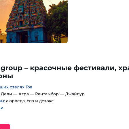
 group – красочные фестивали, хр
лоны
ших отелях Гоа
: Дели — Агра — Рантамбор — Джайпур
ры
: аюрведа, спа и детокс
ии