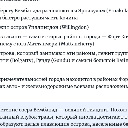
ерегу Вембанада расположился Эрнакулам (Ernaku
 быстро растущая часть Кочина
ежит остров Уиллингдон (Willingdon)
из гавани — самые старые районы города — Форт Ко
ему с юга Маттанчери (Mattancherry)
острова, который занимают эти районы, лежит груп
тти (Bolgatty), Гунду (Gundu) и самый большой Вай
римечательностей города находится в районах Фор
как авто- и железнодорожные вокзалы расположены
астение озера Вембанад — водяной гиацинт. Похож
танный клубок травы, который иногда достигают 
о образуют целые плавающие острова, населенные 