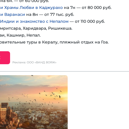
на 6н. — от 60 000 руб.
 и Храмы Любви в Каджурахо
на 7н — от 80 000 руб.
 и Варанаси
на 8н — от 77 тыс. руб.
 Индии и знакомство с Непалом
— от 110 000 руб.
мритсара, Харидвара, Ришикеша.
аи, Кашмир, Непал.
овительные туры в Кералу, пляжный отдых на Гоа.
Е
Реклама: ООО «ВАНД ВОЯЖ»