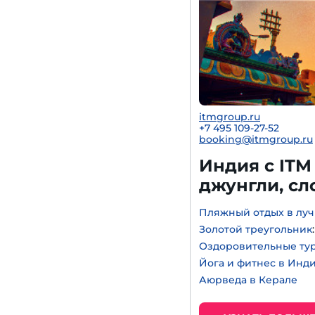
itmgroup.ru
+7 495 109-27-52
booking@itmgroup.ru
Индия с ITM
джунгли, с
Пляжный отдых в луч
Золотой треугольник
Оздоровительные ту
Йога и фитнес в Инд
Аюрведа в Керале