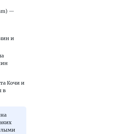
lam) —
чин и
па
пин
та Кочи и
 в
 на
таких
белыми