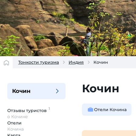
Тонкости туризма
Индия
Кочин
Кочин
Кочин
1
Отели Кочина
Отзывы
туристов
о Кочине
Отели
Кочина
Карта