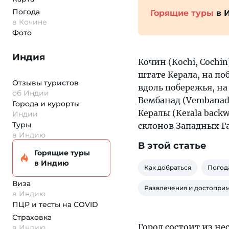
Погода
Горящие туры
в 
в Кочине
Фото
Индия
Кочин (Kochi, Coch
штате Керала, на по
Отзывы туристов
вдоль побережья, на
об Индии
Вембанад (Vembanad
Города и курорты
Кералы (Kerala bac
Индии
Туры
склонов Западных Га
в Индию
В этой статье
Горящие туры
в Индию
Как добраться
Погод
Виза
Развлечения и достопри
в Индию
ПЦР и тесты на COVID
Страховка
Город состоит из не
в Индию