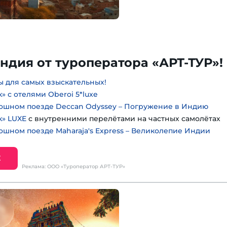
ндия от туроператора «АРТ-ТУР»!
 для самых взыскательных!
» с отелями Oberoi 5*luxe
ошном поезде Deccan Odyssey – Погружение в Индию
к» LUXE
с внутренними перелётами на частных самолётах
ошном поезде Maharaja's Express – Великолепие Индии
Е
Реклама: ООО «Туроператор АРТ-ТУР»