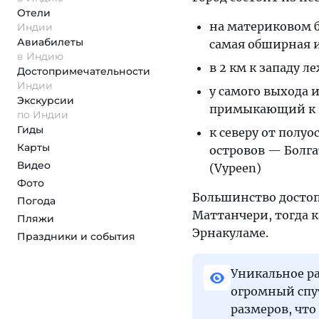
Отели
на материковом б
Индии
Авиабилеты
самая обширная и
в Индию
в 2 км к западу л
Достопримеча­тельности
Индии
у самого выхода 
Экскурсии
примыкающий к н
по Индии
Гиды
к северу от полу
Карты
островов — Болга
Видео
(Vypeen)
Фото
Большинство достоп
Погода
Маттанчери, тогда 
Пляжи
Эрнакуламе.
Праздники и события
Уникальное р
огромный спу
размеров, чт