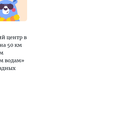
ий центр в
на 50 км
ом
им водам»
падных