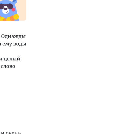
. Однажды
а ему воды
 и целый
 слово
 и очень