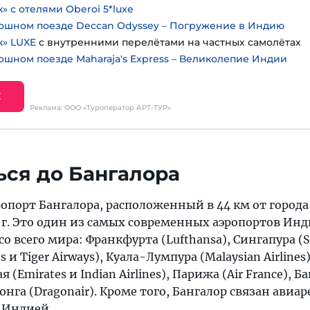
» с отелями Oberoi 5*luxe
ошном поезде Deccan Odyssey – Погружение в Индию
к» LUXE
с внутренними перелётами на частных самолётах
ошном поезде Maharaja's Express – Великолепие Индии
Е
Реклама: ООО «Туроператор АРТ-ТУР»
ься до Бангалора
порт Бангалора, расположенный в 44 км от города
 г. Это один из самых современных аэропортов Инд
о всего мира: Франкфурта (Lufthansa), Сингапура (S
ines и Tiger Airways), Куала-Лумпура (Malaysian Airline
бая (Emirates и Indian Airlines), Парижа (Air France), Б
конга (Dragonair). Кроме того, Бангалор связан авиа
й Индией.