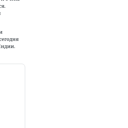
ся.
й
 и
 сегодня
Индии.