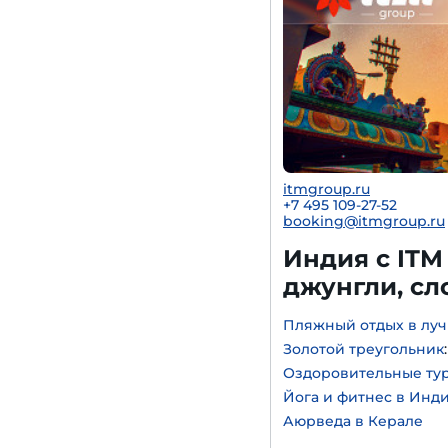
itmgroup.ru
+7 495 109-27-52
booking@itmgroup.ru
Индия с ITM
джунгли, с
Пляжный отдых в луч
Золотой треугольник
Оздоровительные ту
Йога и фитнес в Инд
Аюрведа в Керале