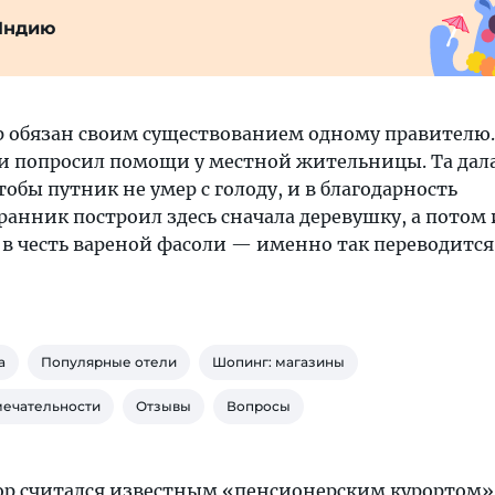
Индию
ор обязан своим существованием одному правителю
ь и попросил помощи у местной жительницы. Та дал
тобы путник не умер с голоду, и в благодарность
анник построил здесь сначала деревушку, а потом
о в честь вареной фасоли — именно так переводится
а
Популярные отели
Шопинг: магазины
мечательности
Отзывы
Вопросы
лор считался известным «пенсионерским курортом»