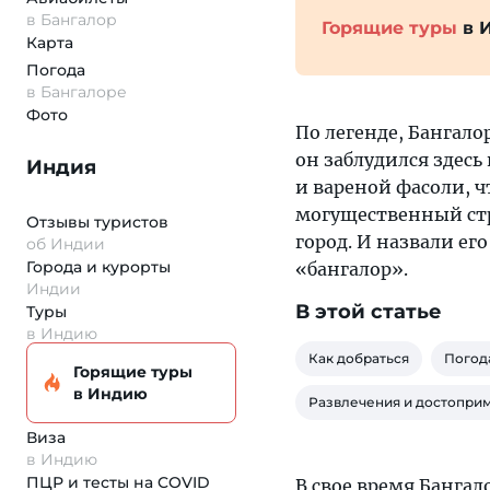
в Бангалор
Горящие туры
в 
Карта
Погода
в Бангалоре
Фото
По легенде, Бангал
он заблудился здес
Индия
и вареной фасоли, ч
могущественный стр
Отзывы туристов
город. И назвали ег
об Индии
Города и курорты
«бангалор».
Индии
В этой статье
Туры
в Индию
Как добраться
Погод
Горящие туры
в Индию
Развлечения и достопри
Виза
в Индию
ПЦР и тесты на COVID
В свое время Банга