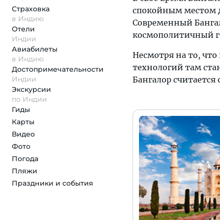
Страховка
спокойным местом дл
в Индию
Современный Банга
Отели
космополитичный го
Индии
Авиабилеты
Несмотря на то, что
в Индию
технологий там стан
Достопримеча­тельности
Индии
Бангалор считается
Экскурсии
по Индии
Гиды
Карты
Видео
Фото
Погода
Пляжи
Праздники и события