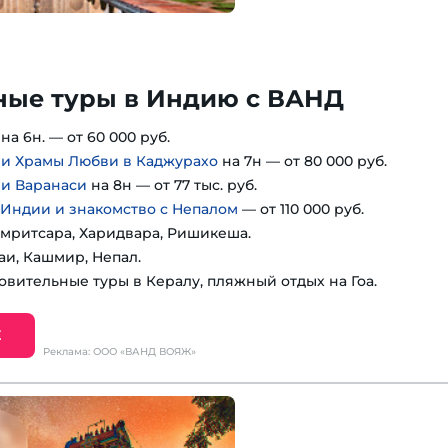
ные туры в Индию с ВАНД
на 6н. — от 60 000 руб.
 и Храмы Любви в Каджурахо
на 7н — от 80 000 руб.
 и Варанаси
на 8н — от 77 тыс. руб.
 Индии и знакомство с Непалом
— от 110 000 руб.
мритсара, Харидвара, Ришикеша.
аи, Кашмир, Непал.
овительные туры в Кералу, пляжный отдых на Гоа.
Е
Реклама: ООО «ВАНД ВОЯЖ»