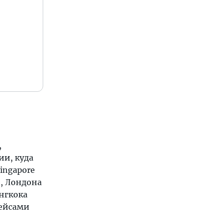
,
ии, куда
ingapore
s), Лондона
ангкока
рейсами