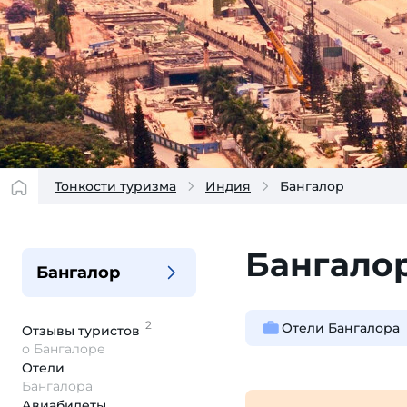
Тонкости туризма
Индия
Бангалор
Бангало
Бангалор
2
Отели Бангалора
Отзывы
туристов
о Бангалоре
Отели
Бангалора
Авиабилеты