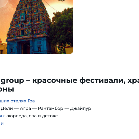
 group – красочные фестивали, хр
лоны
ших отелях Гоа
: Дели — Агра — Рантамбор — Джайпур
ры
: аюрведа, спа и детокс
ии