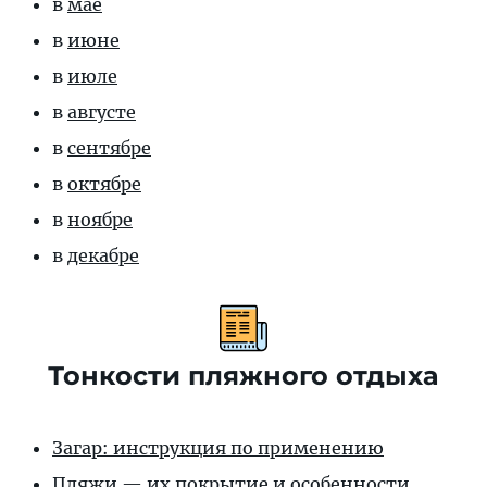
в
мае
в
июне
в
июле
в
августе
в
сентябре
в
октябре
в
ноябре
в
декабре
Тонкости пляжного отдыха
Загар: инструкция по применению
Пляжи — их покрытие и особенности