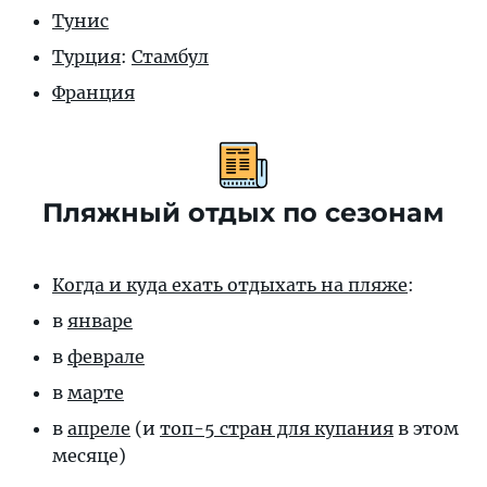
Тунис
Турция
:
Стамбул
Франция
Пляжный отдых по сезонам
Когда и куда ехать отдыхать на пляже
:
в
январе
в
феврале
в
марте
в
апреле
(и
топ-5 стран для купания
в этом
месяце)