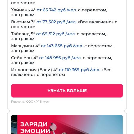
перелетом
Хайнань 4*
от 65 742 руб./чел.
с перелетом,
завтраком
Вьетнам 3*
от 77 502 руб./чел.
«Все включено» с
перелетом
Тайланд 5*
от 69 512 руб./чел.
с перелетом,
завтраком
Мальдивы 4*
от 143 658 руб./чел.
с перелетом,
завтраком
Сейшелы 4*
от 148 956 руб./чел.
с перелетом,
завтраком
Индонезия (Бали) 4*
от 110 369 руб./чел.
«Все
включено» с перелетом
УЗНАТЬ БОЛЬШЕ
Реклама: ООО «РГБ тур»