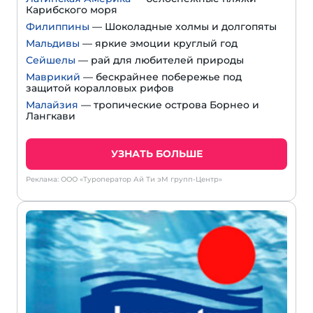
Карибского моря
Филиппины
— Шоколадные холмы и долгопяты
Мальдивы
— яркие эмоции круглый год
Сейшелы
— рай для любителей природы
Маврикий
— бескрайнее побережье под
защитой коралловых рифов
Малайзия
— тропические острова Борнео и
Лангкави
УЗНАТЬ БОЛЬШЕ
Реклама: ООО «Туроператор Ай Ти эМ групп-Центр»