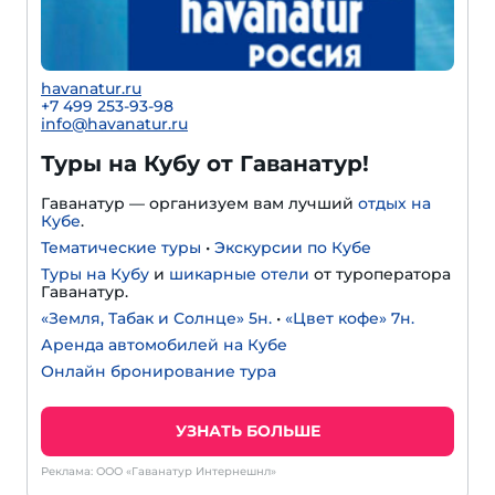
havanatur.ru
+7 499 253-93-98
info@havanatur.ru
Туры на Кубу от Гаванатур!
Гаванатур — организуем вам лучший
отдых на
Кубе
.
Тематические туры
•
Экскурсии по Кубе
Туры на Кубу
и
шикарные отели
от туроператора
Гаванатур.
«Земля, Табак и Солнце» 5н.
•
«Цвет кофе» 7н.
Аренда автомобилей на Кубе
Онлайн бронирование тура
УЗНАТЬ БОЛЬШЕ
Реклама: ООО «Гаванатур Интернешнл»