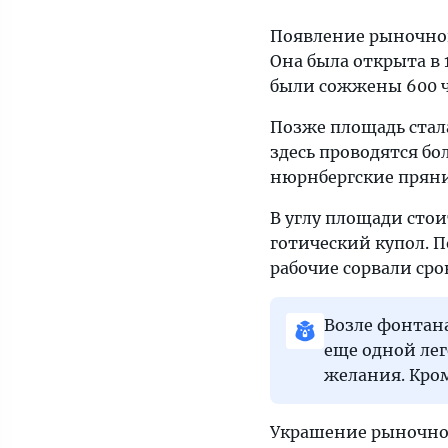
Появление рыночной
Она была открыта в 1
были сожжены 600 ч
Позже площадь стала
здесь проводятся б
нюрнбергские прян
В углу площади сто
готический купол. П
рабочие сорвали сро
Возле фонтана
еще одной лег
желания. Кром
Украшение рыночной