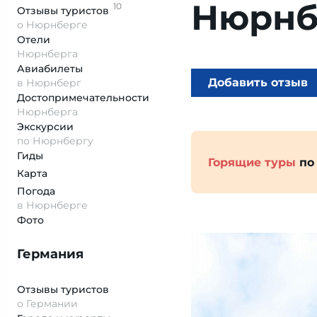
Нюрнб
10
Отзывы
туристов
о Нюрнберге
Отели
Нюрнберга
Авиабилеты
Добавить отзыв
в Нюрнберг
Достопримеча­тельности
Нюрнберга
Экскурсии
по Нюрнбергу
Гиды
Горящие туры
по
Карта
Погода
в Нюрнберге
Фото
Германия
Отзывы туристов
о Германии