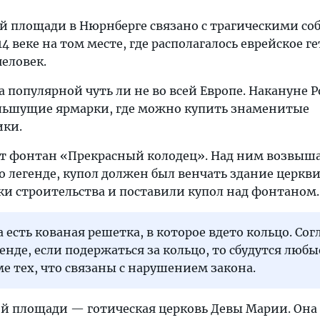
 площади в Нюрнберге связано с трагическими со
4 веке на том месте, где располагалось еврейское ге
еловек.
 популярной чуть ли не во всей Европе. Накануне 
ольшущие ярмарки, где можно купить знаменитые
ики.
ит фонтан «Прекрасный колодец». Над ним возвыш
о легенде, купол должен был венчать здание церкви
ки строительства и поставили купол над фонтаном.
 есть кованая решетка, в которое вдето кольцо. Сог
енде, если подержаться за кольцо, то сбудутся любы
е тех, что связаны с нарушением закона.
 площади — готическая церковь Девы Марии. Она