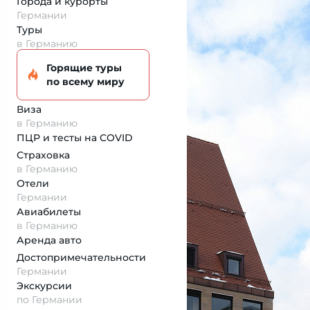
Города и курорты
Германии
Туры
в Германию
Горящие туры
по всему миру
Виза
в Германию
ПЦР и тесты на COVID
Страховка
в Германию
Отели
Германии
Авиабилеты
в Германию
Аренда авто
Достопримеча­тельности
Германии
Экскурсии
по Германии