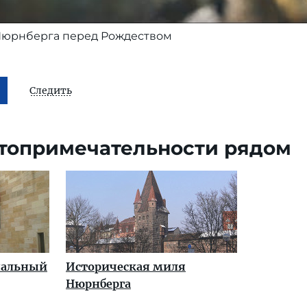
Нюрнберга перед Рождеством
Следить
топримечательности рядом
нальный
Историческая миля
Нюрнберга