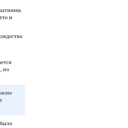
бытиями.
тто и
Рождества
ается
, но
ласно
е
 была