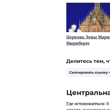
Церковь Девы Мари
Нюрнберге
Делитесь тем, ч
Скопировать ссылку
Центральн
Где остановиться:
В
отелях, пансионах и