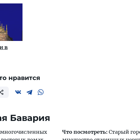
и в
то нравится
ая Бавария
 многочисленных
Что посмотреть:
Старый гор
 гостевых домах
множество старинных церкв