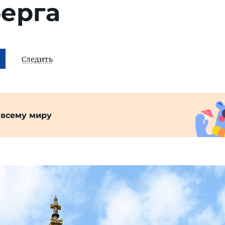
ерга
Следить
 всему миру