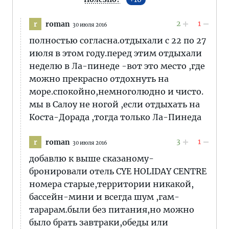
2
1
roman
r
30 июля 2016
полностью согласна.отдыхали с 22 по 27
июля в этом году.перед этим отдыхали
неделю в Ла-пинеде -вот это место ,где
можно прекрасно отдохнуть на
море.спокойно,немноголюдно и чисто.
мы в Салоу не ногой ,если отдыхать на
Коста-Дорада ,тогда только Ла-Пинеда
3
1
roman
r
30 июля 2016
добавлю к выше сказаному-
бронировали отель CYE HOLIDAY CENTRE
номера старые,территории никакой,
бассейн-мини и всегда шум ,гам-
тарарам.были без питания,но можно
было брать завтраки,обеды или