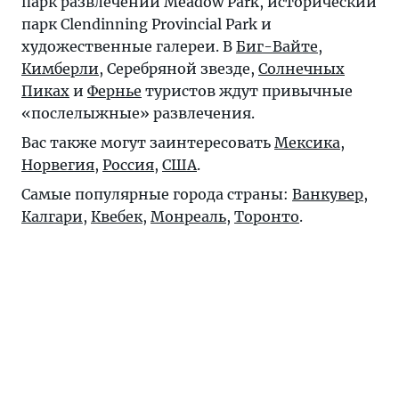
парк развлечений Meadow Park, исторический
парк Clendinning Provincial Park и
художественные галереи. В
Биг-Вайте
,
Кимберли
,
Серебряной звезде
,
Солнечных
Пиках
и
Фернье
туристов ждут привычные
«послелыжные» развлечения.
Вас также могут заинтересовать
Мексика
,
Норвегия
,
Россия
,
США
.
Самые популярные города страны:
Ванкувер
,
Калгари
,
Квебек
,
Монреаль
,
Торонто
.