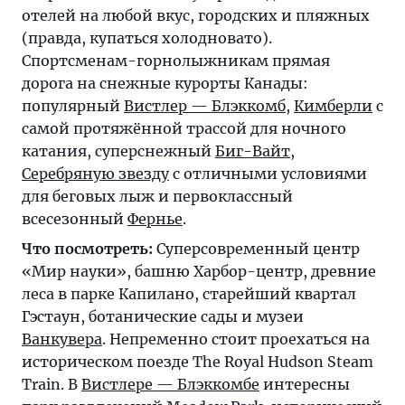
отелей на любой вкус, городских и пляжных
(правда, купаться холодновато).
Спортсменам-горнолыжникам прямая
дорога на снежные курорты Канады:
популярный
Вистлер — Блэккомб
,
Кимберли
с
самой протяжённой трассой для ночного
катания, суперснежный
Биг-Вайт
,
Серебряную звезду
с отличными условиями
для беговых лыж и первоклассный
всесезонный
Фернье
.
Что посмотреть:
Суперсовременный центр
«Мир науки», башню Харбор-центр, древние
леса в парке Капилано, старейший квартал
Гэстаун, ботанические сады и музеи
Ванкувера
. Непременно стоит проехаться на
историческом поезде The Royal Hudson Steam
Train. В
Вистлере — Блэккомбе
интересны