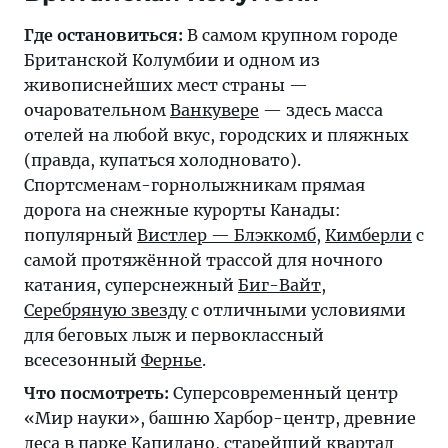
Где остановиться:
В самом крупном городе
Британской Колумбии и одном из
живописнейших мест страны —
очаровательном
Ванкувере
— здесь масса
отелей на любой вкус, городских и пляжных
(правда, купаться холодновато).
Спортсменам-горнолыжникам прямая
дорога на снежные курорты Канады:
популярный
Вистлер — Блэккомб
,
Кимберли
с
самой протяжённой трассой для ночного
катания, суперснежный
Биг-Вайт
,
Серебряную звезду
с отличными условиями
для беговых лыж и первоклассный
всесезонный
Фернье
.
Что посмотреть:
Суперсовременный центр
«Мир науки», башню Харбор-центр, древние
леса в парке Капилано, старейший квартал