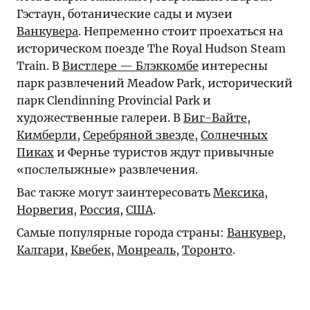
Гэстаун, ботанические сады и музеи
Ванкувера
. Непременно стоит проехаться на
историческом поезде The Royal Hudson Steam
Train. В
Вистлере — Блэккомбе
интересны
парк развлечений Meadow Park, исторический
парк Clendinning Provincial Park и
художественные галереи. В
Биг-Вайте
,
Кимберли
,
Серебряной звезде
,
Солнечных
Пиках
и
Фернье
туристов ждут привычные
«послелыжные» развлечения.
Вас также могут заинтересовать
Мексика
,
Норвегия
,
Россия
,
США
.
Самые популярные города страны:
Ванкувер
,
Калгари
,
Квебек
,
Монреаль
,
Торонто
.