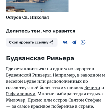
Остров Св. Николая
Делитесь тем, что нравится
Скопировать ссылку
Будванская Ривьера
Где остановиться:
на одном из курортов
Будванской Ривьеры
. Например, в заводной и
веселой
Будве
или расположенных по
соседству с ней более тихих пляжах
Бечичи
и
Рафаиловичи
. Многие выбирают для отдыха
Милочер
,
Пржно
или остров
Святой Стефан
— за самое красивое побережье в стране.