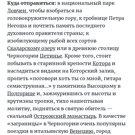
Куда отправиться:
в национальный парк
Ловчен
, чтобы взобраться на
головокружительную гору, к гробнице Петра
Негоша и почтить память последнего
духовного правителя страны; к
изобилующему рыбой всех сортов
Скадарскому озеру
или в древнюю столицу
Черногории
Цетинье
. Кроме того, стоит
побывать в старинной крепости
Котора
и
насладиться видами на Которский залив,
пропеть «поговори хоть ты со мной, гитара
семиструнная…» у памятника Высоцкому в
Подгорице
и, зажмурившись от высоты и
крутизны тропки, тихо нашептывая
молитву, подняться в святую обитель —
скальный
Острожский монастырь
. В качестве
«заграницы» в Черногории очень популярны
поездки в итальянскую
Венецию
, город