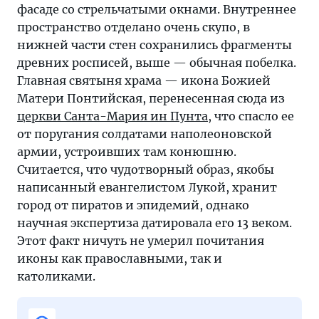
фасаде со стрельчатыми окнами. Внутреннее
пространство отделано очень скупо, в
нижней части стен сохранились фрагменты
древних росписей, выше — обычная побелка.
Главная святыня храма — икона Божией
Матери Понтийская, перенесенная сюда из
церкви Санта-Мария ин Пунта
, что спасло ее
от поругания солдатами наполеоновской
армии, устроивших там конюшню.
Считается, что чудотворный образ, якобы
написанный евангелистом Лукой, хранит
город от пиратов и эпидемий, однако
научная экспертиза датировала его 13 веком.
Этот факт ничуть не умерил почитания
иконы как православными, так и
католиками.