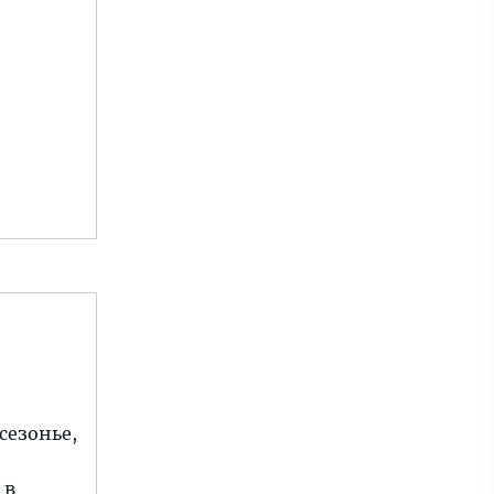
сезонье,
 в