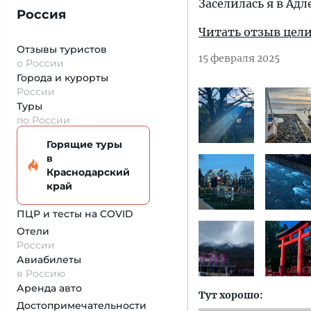
Заселилась я в Адл
Россия
Читать отзыв цел
Отзывы туристов
15 февраля 2025
о России
Города и курорты
России
Туры
по России
Горящие туры
в
Краснодарский
край
ПЦР и тесты на COVID
Отели
России
Авиабилеты
в Россию
Аренда авто
Тут хорошо:
Достопримеча­тельности