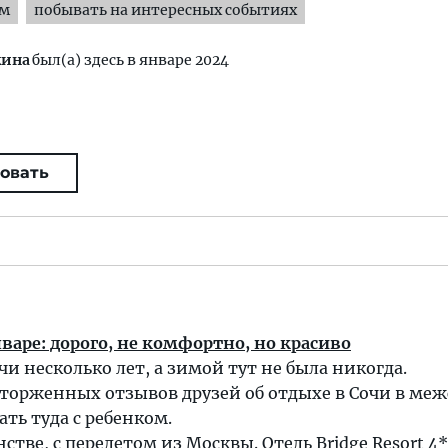
ям
побывать на интересных событиях
кина
был(а) здесь в январе 2024
овать
нваре: дорого, не комфортно, но красиво
чи несколько лет, а зимой тут не была никогда.
торженных отзывов друзей об отдыхе в Сочи в меж
ть туда с ребенком.
нстве, с перелетом из Москвы. Отель Bridge Resort 4*