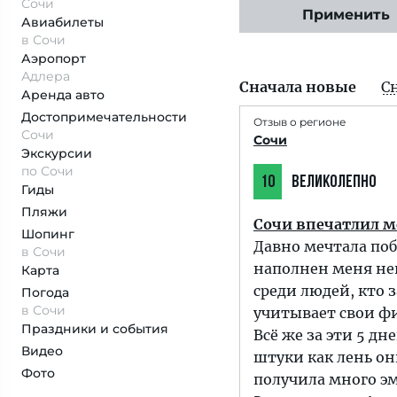
Сочи
Применить
Авиабилеты
в Сочи
Аэропорт
Адлера
Сначала новые
С
Аренда авто
Достопримеча­тельности
Отзыв о регионе
Сочи
Сочи
Экскурсии
по Сочи
10
ВЕЛИКОЛЕПНО
Гиды
Пляжи
Сочи впечатлил м
Шопинг
Давно мечтала поб
в Сочи
наполнен меня нев
Карта
среди людей, кто 
Погода
в Сочи
учитывает свои ф
Праздники и события
Всё же за эти 5 д
Видео
штуки как лень он
Фото
получила много эм