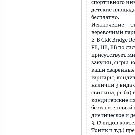
спортивного инв
детские площадк
бесплатно.
Исключение – ти
веревочный парк
2. В СКК Bridge 
FB, HB, BB по с
присутствует мн
закуски, сыры, к
каши сваренные, 
гарниры, кондите
наличии 3 вида 
свинина, рыба) 
кондитерские из
безглютеновый х
диетическое и д
3. 17 видов кокт
Тоник и т.д.) пр