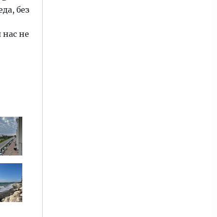
да, без
 нас не