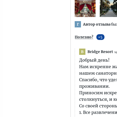
Автор отзыва
был
Г
Полезно?
5
Bridge Resort
B
1
Добрый день!
Нам искренне жа
нашем санаторн
Спасибо, что уд
проживании.
Приносим искре
столкнуться, и 
Со своей сторон
1. Все развлече