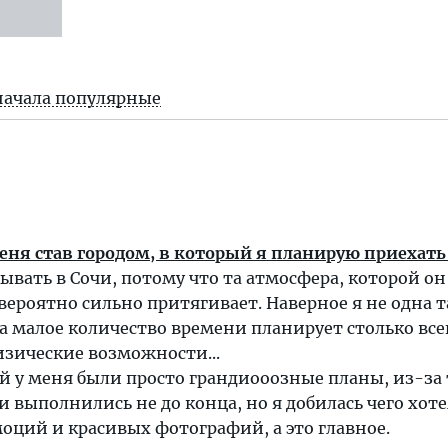
начала популярные
еня став городом, в который я планирую приехать
ывать в Сочи, потому что та атмосфера, которой он
ероятно сильно притягивает. Наверное я не одна т
за малое количество времени планирует столько всег
изические возможности...
ней у меня были просто грандиооозные планы, из-за
и выполнились не до конца, но я добилась чего хоте
оций и красивых фотографий, а это главное.