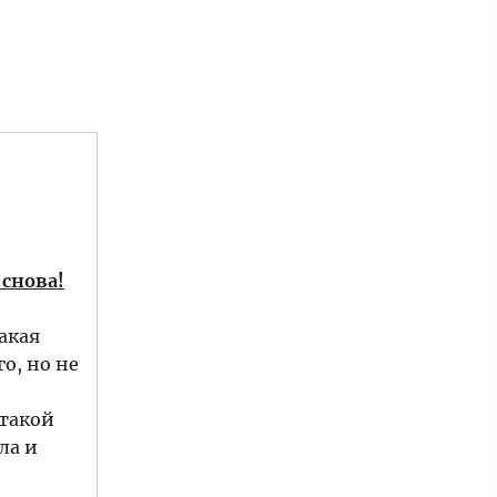
 снова!
акая
о, но не
 такой
ла и