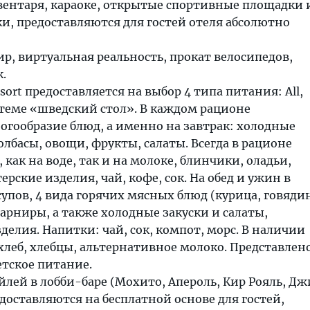
ентаря, караоке, открытые спортивные площадки 
и, предоставляются для гостей отеля абсолютно
р, виртуальная реальность, прокат велосипедов,
.
Resort предоставляется на выбор 4 типа питания: All,
истеме «шведский стол». В каждом рационе
огообразие блюд, а именно на завтрак: холодные
олбасы, овощи, фрукты, салаты. Всегда в рационе
как на воде, так и на молоке, блинчики, оладьи,
рские изделия, чай, кофе, сок. На обед и ужин в
супов, 4 вида горячих мясных блюд (курица, говяди
гарниры, а также холодные закуски и салаты,
делия. Напитки: чай, сок, компот, морс. В наличии
леб, хлебцы, альтернативное молоко. Представлен
етское питание.
ейлей в лобби-баре (Мохито, Апероль, Кир Рояль, Д
едоставляются на бесплатной основе для гостей,