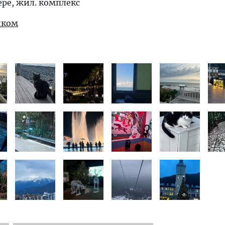
ере, жил. комплекс
иком