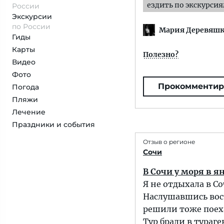
ездить по экскурси
России
Экскурсии
по России
Мария Деревяш
Гиды
Карты
Полезно?
Видео
Фото
Прокомментир
Погода
Пляжи
Лечение
Праздники и события
Отзыв о регионе
Сочи
В Сочи у моря в я
Я не отдыхала в Со
Наслушавшись вос
решили тоже поеха
Тур брали в тураге