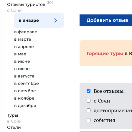
301
Отзывы
туристов
о Сочи
Добавить отзыв
в январе
в феврале
в марте
в апреле
Горящие туры
в 
в мае
в июне
в июле
в августе
в сентябре
в октябре
Все отзывы
в ноябре
о Сочи
в декабре
достопримеча­
Туры
события
в Сочи
Отели