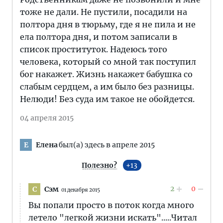
тоже не дали. Не пустили, посадили на
полтора дня в тюрьму, где я не пила и не
ела полтора дня, и потом записали в
список проституток. Надеюсь того
человека, который со мной так поступил
бог накажет. Жизнь накажет бабушка со
слабым сердцем, а им было без разницы.
Нелюди! Без суда им такое не обойдется.
04 апреля 2015
Елена
был(а) здесь в апреле 2015
Е
Полезно?
13
2
0
Сэм
С
01 декабря 2015
Вы попали просто в поток когда много
летело "легкой жизни искать".....Читал