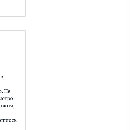
в,
. Не
ыстро
можня,
бошлось