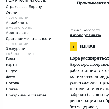
ПЦР и тесты на COVID
Прокомментир
Страховка
в Европу
Отели
Черногории
Авиабилеты
в Черногорию
Отзыв об аэропорте
Аренда авто
Аэропорт Тивата
Достопримеча­тельности
Черногории
7
НЕПЛОХО
Экскурсии
по Черногории
Пора расширяться
Гиды
Аэропорт понравилс
Карты
работающих в этом
Видео
количество анекдо
Фото
успел самолёт при
Погода
пропустили всех п
Пляжи
забрали багаж и в
Праздники и события
регистрация на об
без задержек,