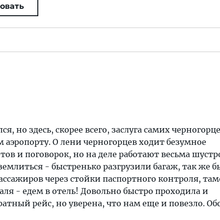
овать
я, но здесь, скорее всего, заслуга самих черногорце
 аэропорту. О лени черногорцев ходит безумное
тов и поговорок, но на деле работают весьма шустро
землиться - быстренько разгрузили багаж, так же б
ассажиров через стойки паспортного контроля, та
уаля - едем в отель! Довольно быстро проходила и
ратный рейс, но уверена, что нам еще и повезло. О