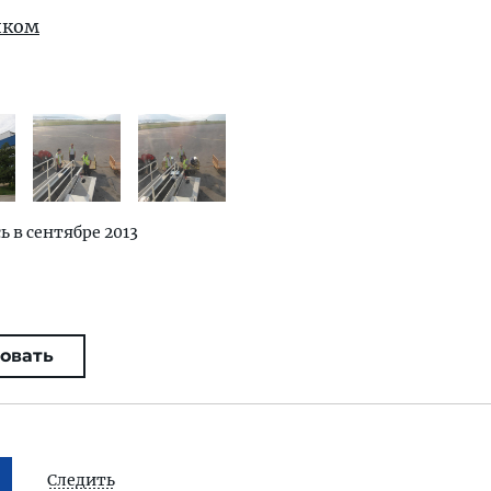
иком
ь в сентябре 2013
овать
Следить