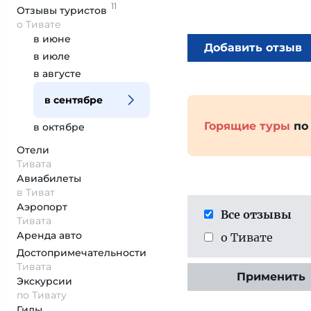
11
Отзывы
туристов
о Тивате
в июне
Добавить отзыв
в июле
в августе
в сентябре
Горящие туры
по
в октябре
Отели
Тивата
Авиабилеты
в Тиват
Аэропорт
Все отзывы
Тивата
Аренда авто
о Тивате
Достопримеча­тельности
Тивата
Применить
Экскурсии
по Тивату
Гиды