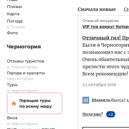
Пляжи
Сначала новые
С
Карта
Погода
Отзыв об экскурсии
VIP тур вокруг Котор
в Тивате
Фото
Отличный гид! Пр
Были в Черногории 
Черногория
познакомил нас с 
Очень обаятельный
Отзывы туристов
прелести этого чуд
о Черногории
Города и курорты
Всем рекомендую! 
Черногории
Туры
02 октября 2018
в Черногорию
Шамиль
был(а) з
Ш
Горящие туры
по всему миру
Полезно?
2
Виза
в Черногорию