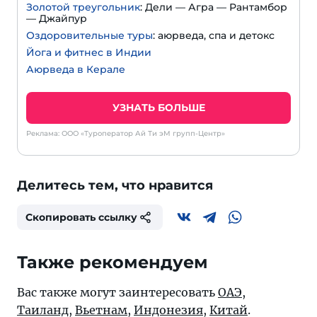
Золотой треугольник
: Дели — Агра — Рантамбор
— Джайпур
Оздоровительные туры
: аюрведа, спа и детокс
Йога и фитнес в Индии
Аюрведа в Керале
УЗНАТЬ БОЛЬШЕ
Реклама: ООО «Туроператор Ай Ти эМ групп-Центр»
Делитесь тем, что нравится
Скопировать ссылку
Также рекомендуем
Вас также могут заинтересовать
ОАЭ
,
Таиланд
,
Вьетнам
,
Индонезия
,
Китай
.