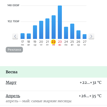
148 000
₽
102 700
₽
14
15
16
17
18
19
20
21
22
23
24
25
26
27
28
29
30
пт
сб
вс
пн
вт
ср
чт
пт
сб
вс
пн
вт
ср
чт
пт
сб
вс
Реклама
Весна
Март
+22...+31 °C
Апрель
+26...+35 °C
апрель—май: самые жаркие месяцы