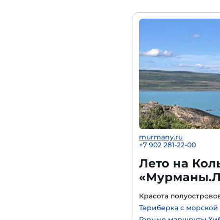
murmany.ru
+7 902 281-22-00
Лето на Кол
«Мурманы.Л
Красота полуострово
Териберка с морской
Горные маршруты Хи