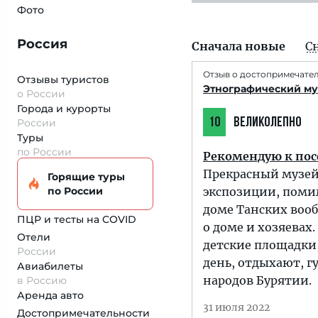
Фото
Россия
Сначала новые
С
Отзыв о достопримечате
Отзывы туристов
Этнографический муз
о России
Города и курорты
10
ВЕЛИКОЛЕПНО
России
Туры
по России
Рекомендую к по
Прекрасный музей
Горящие туры
по России
экспозиции, поми
доме Танских воо
ПЦР и тесты на COVID
о доме и хозяевах
Отели
детские площадки,
России
день, отдыхают, г
Авиабилеты
народов Бурятии.
в Россию
Аренда авто
31 июля 2022
Достопримеча­тельности