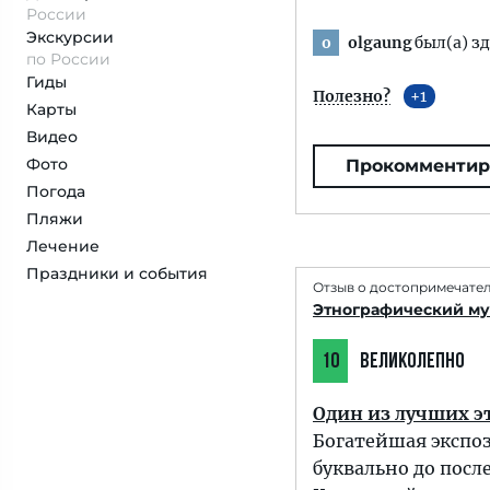
России
Экскурсии
olgaung
был(а) зд
o
по России
Гиды
Полезно?
1
Карты
Видео
Фото
Прокомментир
Погода
Пляжи
Лечение
Праздники и события
Отзыв о достопримечате
Этнографический муз
10
ВЕЛИКОЛЕПНО
Один из лучших э
Богатейшая экспоз
буквально до посл