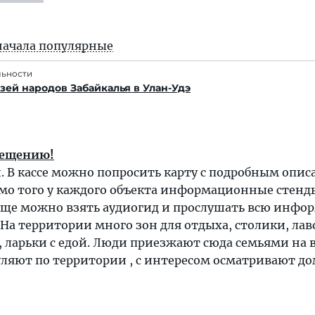
начала популярные
льности
ей народов Забайкалья в Улан-Удэ
сещению!
. В кассе можно попросить карту с подробным опи
мо того у каждого объекта информационные стенды
бще можно взять аудиогид и прослушать всю инф
. На территории много зон для отдыха, столики, лав
 ларьки с едой. Люди приезжают сюда семьями на в
уляют по территории , с интересом осматривают д