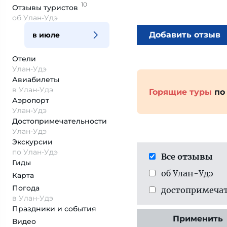
10
Отзывы
туристов
об Улан-Удэ
Добавить отзыв
в июле
Отели
Улан-Удэ
Авиабилеты
в Улан-Удэ
Горящие туры
по
Аэропорт
Улан-Удэ
Достопримеча­тельности
Улан-Удэ
Экскурсии
по Улан-Удэ
Все отзывы
Гиды
об Улан-Удэ
Карта
Погода
достопримеча­
в Улан-Удэ
Праздники и события
Применить
Видео