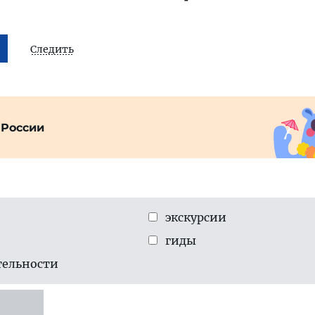
Следить
 России
экскурсии
гиды
тельности