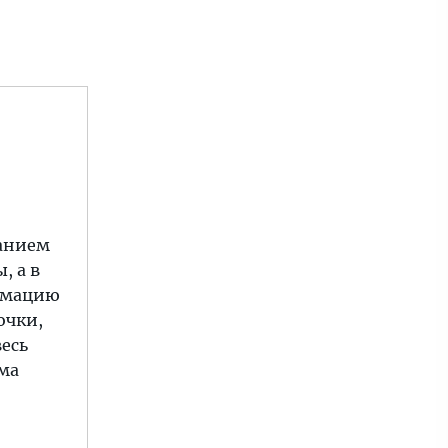
санием
, а в
ормацию
очки,
есь
ома