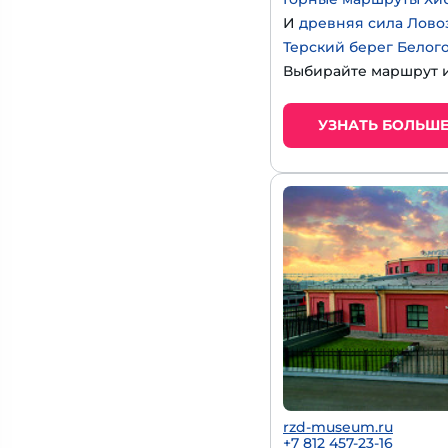
И
древняя сила Лово
Терский берег Белог
Выбирайте маршрут и
УЗНАТЬ БОЛЬШ
rzd-museum.ru
+7 812 457-23-16