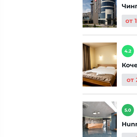
Чин
от 
4.2
Коч
от
5.0
Hunn