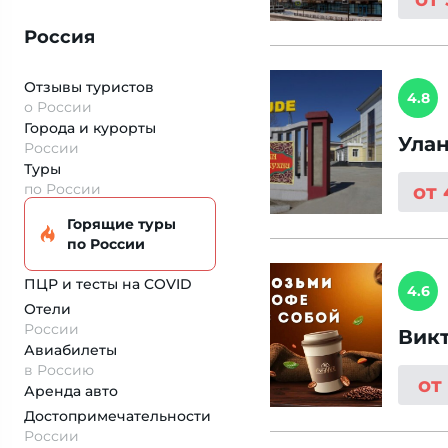
Россия
Отзывы туристов
4.8
о России
Города и курорты
Улан
России
Туры
по России
от
Горящие туры
по России
ПЦР и тесты на COVID
4.6
Отели
России
Вик
Авиабилеты
в Россию
от
Аренда авто
Достопримеча­тельности
России