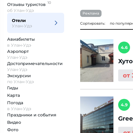
10
Отзывы
туристов
об Улан-Удэ
Реклама
Отели
Сортировать:
по популяр
Улан-Удэ
Авиабилеты
в Улан-Удэ
4.6
Аэропорт
Улан-Удэ
Хут
Достопримеча­тельности
Улан-Удэ
от
Экскурсии
по Улан-Удэ
Гиды
Карта
Погода
4.9
в Улан-Удэ
Праздники и события
Gre
Видео
Фото
от