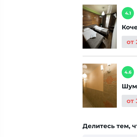
4.1
Коч
от
4.6
Шум
от
Делитесь тем, ч