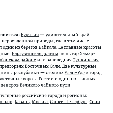
равиться:
Бурятия
— удивительный край
 первозданной природы, где в том числе
я один из берегов
Байкала
. Ее главные красоты
дные:
Баргузинская долина
, цепь гор Хамар-
абанском районе
или заповедная
Тункинская
предгорьях Восточных Саян. Две культурные
ницы республики — столица
Улан-Удэ
и город
осточные ворота России и один из главных
 центров Великого чайного пути.
пулярные российские города и регионы:
кольцо
,
Казань
,
Москва
,
Санкт-Петербург
,
Сочи
.