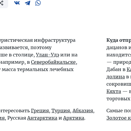
уристическая инфраструктура
Куда отп
азвивается, поэтому
дацанов и
чше в столице,
Улан-Удэ
или на
находитс
 например, в
Северобайкальске
,
— приро
т масса термальных лечебных
Дабан в
К
долина
в 
сокровищ
Кяхта
— в
торговых
интересовать
Греция
,
Турция
,
Абхазия
,
Самые по
ия
, Русская
Антарктика
и
Арктика
.
Золотое 