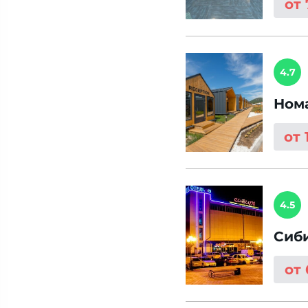
от
4.7
Ном
от 
4.5
Сиб
от