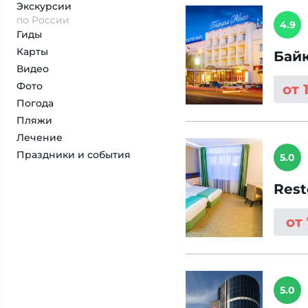
Экскурсии
по России
4.9
Гиды
Карты
Байк
Видео
Фото
от 
Погода
Пляжи
Лечение
Праздники и события
5.0
Rest
от
5.0