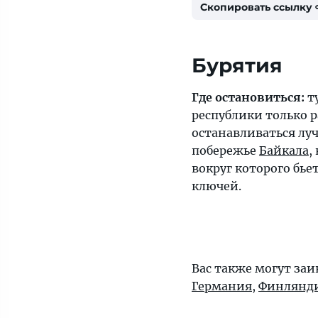
Скопировать ссылку
Бурятия
Где остановиться:
т
республики только р
останавливаться лу
побережье
Байкала
,
вокруг которого бье
ключей.
Вас также могут за
Германия
,
Финлянд