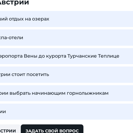
Австрии
ший отдых на озерах
спа-отели
аэропорта Вены до курорта Турчанские Теплице
рии стоит посетить
трии выбрать начинающим горнолыжникам
рии
ВСТРИИ
ЗАДАТЬ СВОЙ ВОПРОС