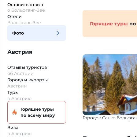
Оставить отзыв
о Вольфганг-Зее
Отели
Вольфганг-Зее
Горящие туры
по
Фото
Австрия
Отзывы туристов
об Австрии
Города и курорты
Австрии
Туры
в Австрию
Горящие туры
по всему миру
Городок Санкт-Вольфган
Виза
в Австрию