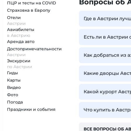
Вопросы об 
ПЦР и тесты на COVID
Страховка
в Европу
Отели
Где в Австрии луч
Австрии
Авиабилеты
в Австрию
Есть ли в Австрии 
Аренда авто
Достопримеча­тельности
Австрии
Как добраться из 
Экскурсии
по Австрии
Гиды
Какие дворцы Авст
Карты
Видео
Какой курорт Авс
Фото
Погода
Праздники и события
Что купить в Авст
ВСЕ ВОПРОСЫ ОБ А