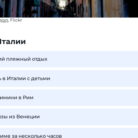
ejon
, Flickr
Италии
ший пляжный отдых
ь в Италии с детьми
Римини в Рим
изы из Венеции
Риме за несколько часов