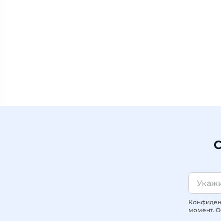
С
Конфиденц
момент. О