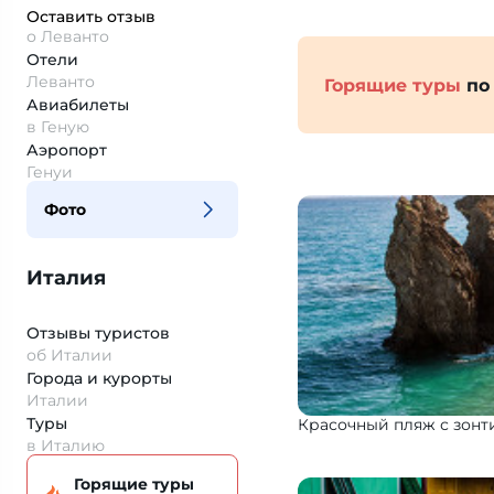
Оставить отзыв
о Леванто
Отели
Леванто
Горящие туры
по
Авиабилеты
в Геную
Аэропорт
Генуи
Фото
Италия
Отзывы туристов
об Италии
Города и курорты
Италии
Туры
Красочный пляж с зонт
в Италию
Горящие туры