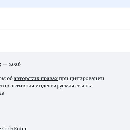
03 — 2026
ном об
авторских правах
при цитировании
то» активная индексируемая ссылка
на.
Ctrl+Enter