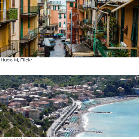
r Hugo M
, Flickr