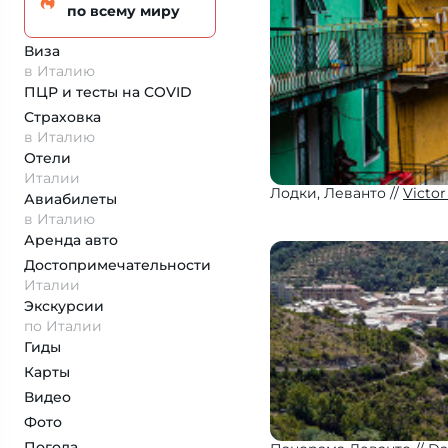
по всему миру
Виза
в Италию
ПЦР и тесты на COVID
Страховка
в Италию
Отели
Италии
Лодки, Леванто
Victo
Авиабилеты
в Италию
Аренда авто
Достопримеча­тельности
Италии
Экскурсии
по Италии
Гиды
Карты
Видео
Фото
Погода