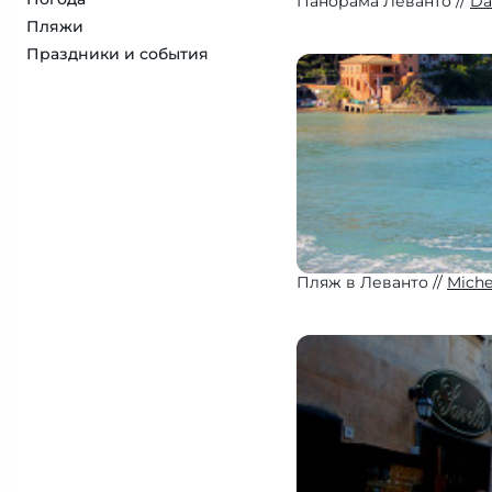
Панорама Леванто
Da
Пляжи
Праздники и события
Пляж в Леванто
Miche