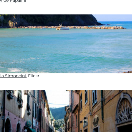
vide Papalini
la Simoncini
, Flickr