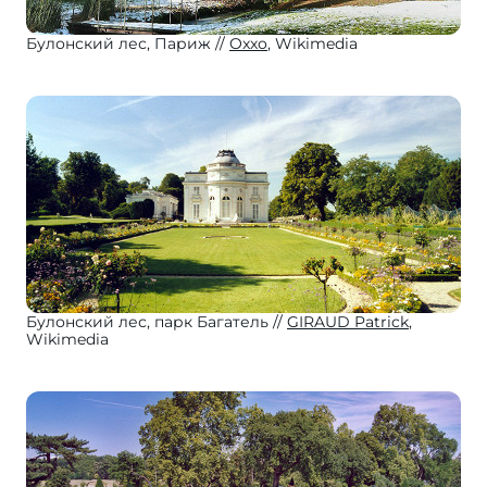
Булонский лес, Париж
Oxxo
, Wikimedia
Булонский лес, парк Багатель
GIRAUD Patrick
,
Wikimedia