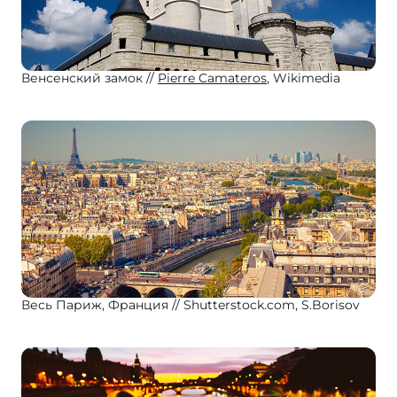
Венсенский замок
Pierre Camateros
, Wikimedia
Весь Париж, Франция
Shutterstock.com, S.Borisov