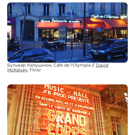
Бульвар Капуцинок, Cafe de l'Olympia
David
McKelvey
, Flickr