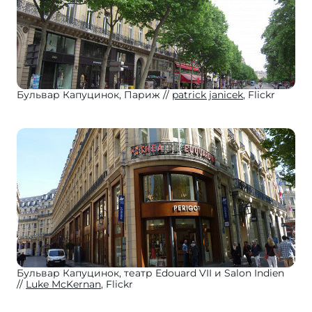
Бульвар Капуцинок, Париж
patrick janicek
, Flickr
Бульвар Капуцинок, театр Edouard VII и Salon Indien
Luke McKernan
, Flickr