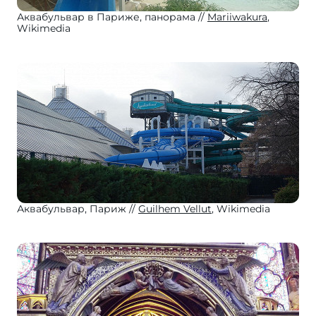
Аквабульвар в Париже, панорама
Mariiwakura
,
Wikimedia
Аквабульвар, Париж
Guilhem Vellut
, Wikimedia