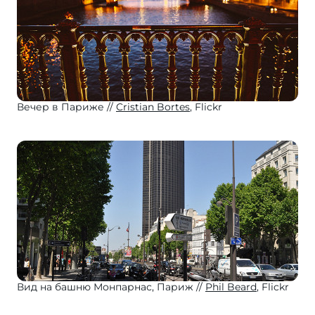
Вечер в Париже
Cristian Bortes
, Flickr
Вид на башню Монпарнас, Париж
Phil Beard
, Flickr