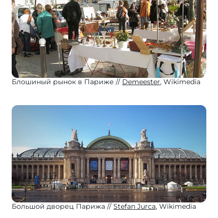
Блошиный рынок в Париже
Demeester
, Wikimedia
Большой дворец Парижа
Stefan Jurca
, Wikimedia