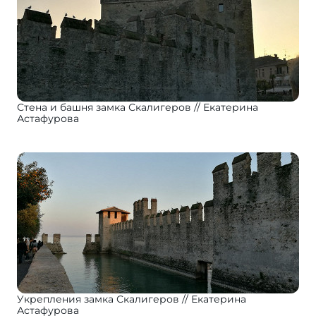
Стена и башня замка Скалигеров
Екатерина
Астафурова
Укрепления замка Скалигеров
Екатерина
Астафурова