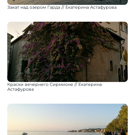
Закат над озером Гарда
Екатерина Астафурова
Краски вечернего Сирмионе
Екатерина
Астафурова