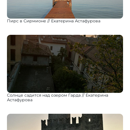
Пирс в Сирмионе
Екатерина Астафурова
Солнце садится над озером Гарда
Екатерина
Астафурова