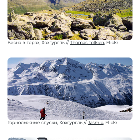
Весна в горах, Хохгургль
Thomas Tolkien
, Flickr
Горнолыжные спуски, Хохгургль
Jasmic
, Flickr