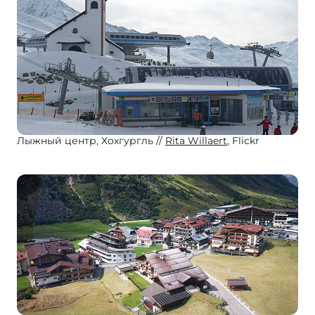
Лыжный центр, Хохгургль
Rita Willaert
, Flickr