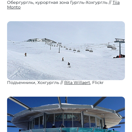
Обергургль, курортная зона Гургль-Хохгургль
Tiia
Monto
Подъемники, Хохгургль
Rita Willaert
, Flickr