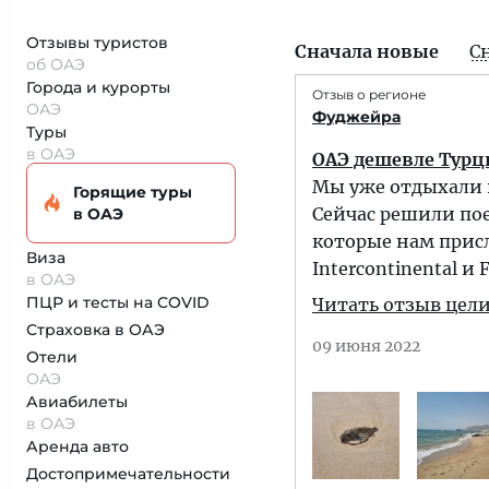
Отзывы туристов
Сначала новые
С
об ОАЭ
Города и курорты
Отзыв о регионе
ОАЭ
Фуджейра
Туры
в ОАЭ
ОАЭ дешевле Турции
Мы уже отдыхали в
Горящие туры
Сейчас решили по
в ОАЭ
которые нам присл
Виза
Intercontinental и
в ОАЭ
ПЦР и тесты на COVID
Читать отзыв цел
Страховка
в ОАЭ
09 июня 2022
Отели
ОАЭ
Авиабилеты
в ОАЭ
Аренда авто
Достопримеча­тельности