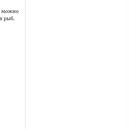
х можно
х рыб.