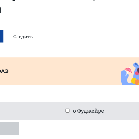
а
Следить
ОАЭ
о Фуджейре