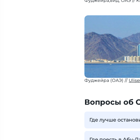
Фуджейра,вид, ОАЭ
K
Фуджейра (ОАЭ)
Ulise
Вопросы об 
Где лучше останов
Где поесть в Абу-Д