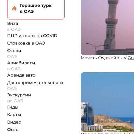
Горящие туры
в ОАЭ
Виза
в ОАЭ
ПЦР и тесты на COVID
Страховка
в ОАЭ
Отели
ОАЭ
Мечеть Фуджейры
Gu
Авиабилеты
в ОАЭ
Аренда авто
Достопримеча­тельности
ОАЭ
Экскурсии
по ОАЭ
Гиды
Карты
Видео
Фото