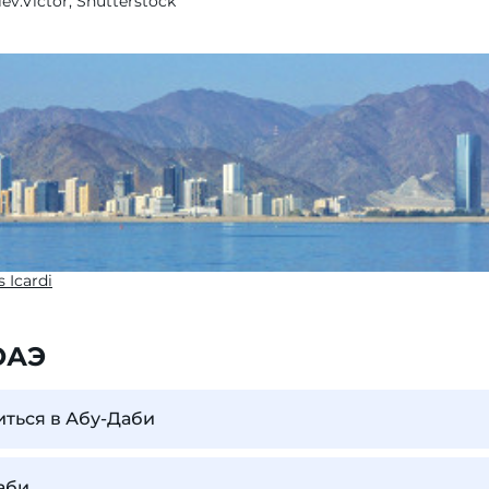
iev.Victor, Shutterstock
s Icardi
ОАЭ
иться в Абу-Даби
аби