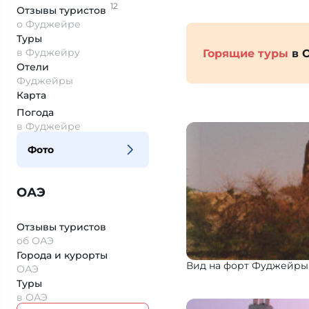
12
Отзывы
туристов
о Фуджейре
Туры
в Фуджейру
Горящие туры
в 
Отели
Фуджейры
Карта
Погода
в Фуджейре
Фото
ОАЭ
Отзывы туристов
об ОАЭ
Города и курорты
Вид на форт Фуджейры
ОАЭ
Туры
в ОАЭ