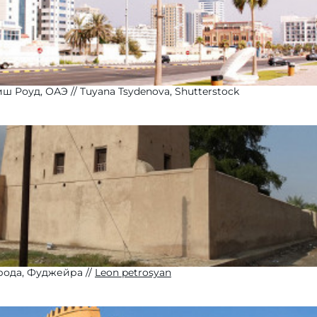
ш Роуд, ОАЭ
Tuyana Tsydenova, Shutterstock
орода, Фуджейра
Leon petrosyan