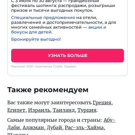
С 3 июля по 30 августа — грандиозный
фестиваль шопинга: распродажи, розыгрыши
призов и тысячи выгодных покупок.
Специальные предложения
на отели,
развлечения и достопримечательности, а для
многих семейных активностей —
акции и
бонусы для детей.
Бронируйте выгодно!
УЗНАТЬ БОЛЬШЕ
Реклама: ООО «Компания Спейс Тревел»
Также рекомендуем
Вас также могут заинтересовать
Греция
,
Египет
,
Израиль
,
Таиланд
,
Турция
.
Самые популярные города и страны:
Абу-
Даби
,
Аджман
,
Дубай
,
Рас-эль-Хайма
,