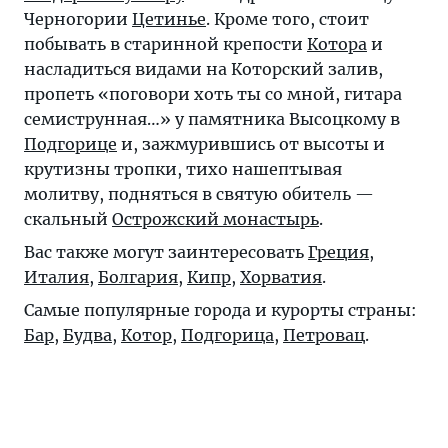
Черногории
Цетинье
. Кроме того, стоит
побывать в старинной крепости
Котора
и
насладиться видами на Которский залив,
пропеть «поговори хоть ты со мной, гитара
семиструнная…» у памятника Высоцкому в
Подгорице
и, зажмурившись от высоты и
крутизны тропки, тихо нашептывая
молитву, подняться в святую обитель —
скальный
Острожский монастырь
.
Вас также могут заинтересовать
Греция
,
Италия
,
Болгария
,
Кипр
,
Хорватия
.
Самые популярные города и курорты страны:
Бар
,
Будва
,
Котор
,
Подгорица
,
Петровац
.