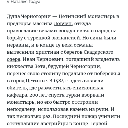
Наталья Тодуа
Душа Черногории — Цетинский монастырь в
предгорье массива
Ловчен
, откуда
православие веками воодушевляло народ на
борьбу с турецкой экспансией. Но силы были
неравны, и в конце 15 века османы
вытеснили христиан с берегов
Скадарского
озера
. Иван Черноевич, тогдашний владетель
княжества Зета, будущей Черногории,
перенес свою столицу подальше от побережья
в город Цетинье. В 1484 г. здесь возвели
обитель, где разместилась епископская
кафедра. 200 лет спустя турки взорвали
монастырь, но его быстро отстроили
неподалеку, использовав камень из руин. И
так несколько раз. Последний пожар учинили
отступавшие австрийцы в конце Первой