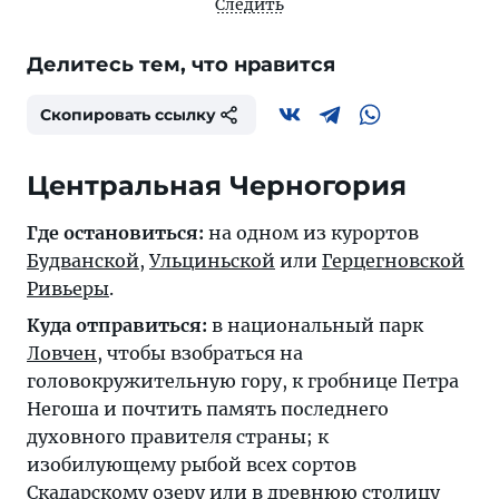
Следить
Делитесь тем, что нравится
Скопировать ссылку
Центральная Черногория
Где остановиться:
на одном из курортов
Будванской
,
Ульциньской
или
Герцегновской
Ривьеры
.
Куда отправиться:
в национальный парк
Ловчен
, чтобы взобраться на
головокружительную гору, к гробнице Петра
Негоша и почтить память последнего
духовного правителя страны; к
изобилующему рыбой всех сортов
Скадарскому озеру
или в древнюю столицу