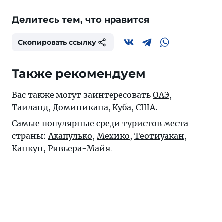
Делитесь тем, что нравится
Скопировать ссылку
Также рекомендуем
Вас также могут заинтересовать
ОАЭ
,
Таиланд
,
Доминикана
,
Куба
,
США
.
Самые популярные среди туристов места
страны:
Акапулько
,
Мехико
,
Теотиуакан
,
Канкун
,
Ривьера-Майя
.