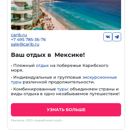
carib.ru
+
7 495 785-36-76
sale@carib.ru
Ваш отдых в Мексике!
• Пляжный
отдых
на побережье Карибского
моря.
• Индивидуальные и групповые
экскурсионные
туры
различной продолжительности.
• Комбинированные
туры
: объединяем страны и
виды отдыха в одно незабываемое путешествие!
УЗНАТЬ БОЛЬШЕ
Реклама: ООО «Карибский клуб»