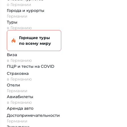
о Германии
Города и курорты
Германии
Туры
в Германию
Горящие туры
по всему миру
Виза
в Германию
ПЦР и тесты на COVID
Страховка
в Германию
Отели
Германии
Авиабилеты
в Германию
Аренда авто
Достопримеча­тельности
Германии