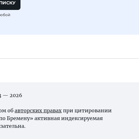
ПИСКУ
любой
03 — 2026
ном об
авторских правах
при цитировании
 по Бремену» активная индексируемая
зательна.