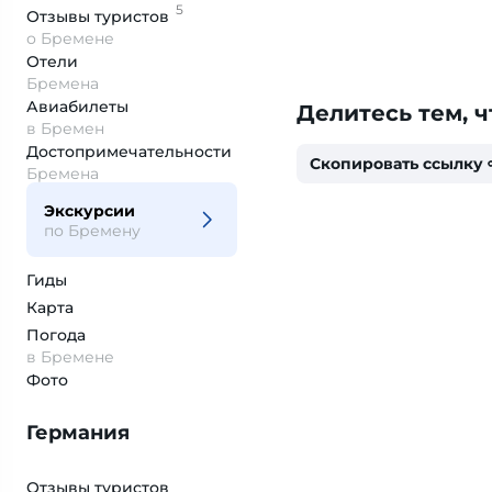
5
Отзывы
туристов
о Бремене
Отели
Бремена
Авиабилеты
Делитесь тем, ч
в Бремен
Достопримеча­тельности
Скопировать ссылку
Бремена
Экскурсии
по Бремену
Гиды
Карта
Погода
в Бремене
Фото
Германия
Отзывы туристов