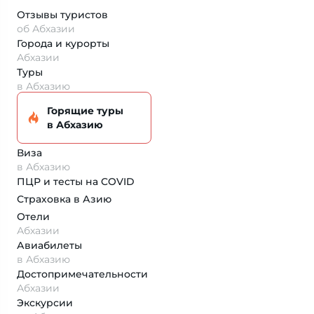
Отзывы туристов
об Абхазии
Города и курорты
Абхазии
Туры
в Абхазию
Горящие туры
в Абхазию
Виза
в Абхазию
ПЦР и тесты на COVID
Страховка
в Азию
Отели
Абхазии
Авиабилеты
в Абхазию
Достопримеча­тельности
Абхазии
Экскурсии