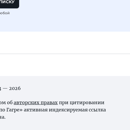
ПИСКУ
любой
03 — 2026
ном об
авторских правах
при цитировании
по Гагре» активная индексируемая ссылка
на.