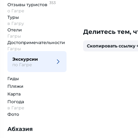
353
Отзывы
туристов
о Гагре
Туры
в Гагру
Отели
Делитесь тем, ч
Гагры
Достопримеча­тельности
Скопировать ссылку
Гагры
Экскурсии
по Гагре
Гиды
Пляжи
Карта
Погода
в Гагре
Фото
Абхазия