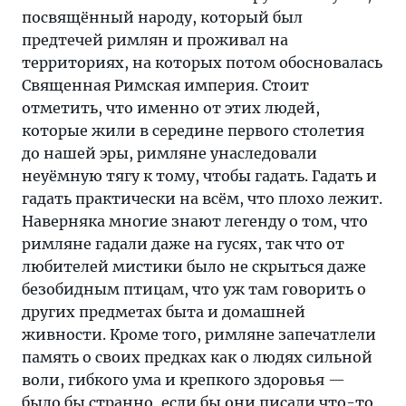
посвящённый народу, который был
предтечей римлян и проживал на
территориях, на которых потом обосновалась
Священная Римская империя. Стоит
отметить, что именно от этих людей,
которые жили в середине первого столетия
до нашей эры, римляне унаследовали
неуёмную тягу к тому, чтобы гадать. Гадать и
гадать практически на всём, что плохо лежит.
Наверняка многие знают легенду о том, что
римляне гадали даже на гусях, так что от
любителей мистики было не скрыться даже
безобидным птицам, что уж там говорить о
других предметах быта и домашней
живности. Кроме того, римляне запечатлели
память о своих предках как о людях сильной
воли, гибкого ума и крепкого здоровья —
было бы странно, если бы они писали что-то