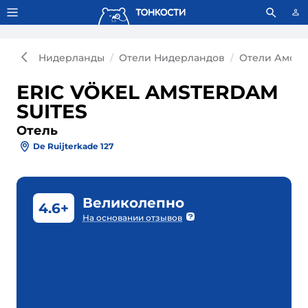
Тонкости используют сookie-файлы.
Что это значит?
Нидерланды
Отели Нидерландов
Отели Амсте
ERIC VÖKEL AMSTERDAM
SUITES
Отель
De Ruijterkade 127
Великолепно
4.6+
На основании отзывов