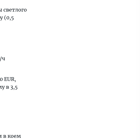
ы светлого
у (0,5
/ч
0 EUR,
у в 3,5
 в коем