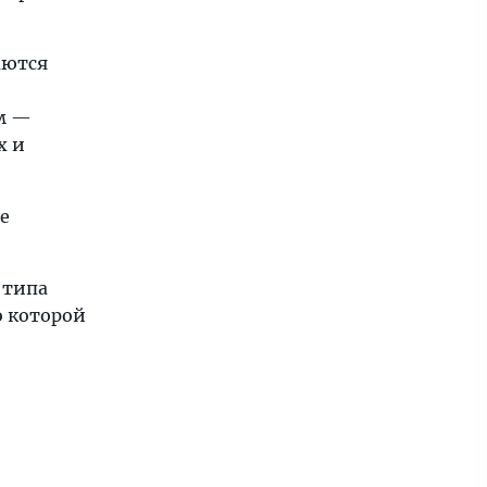
аются
ом —
х и
е
 типа
о которой