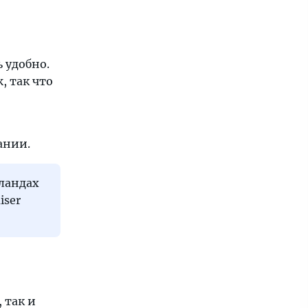
 удобно.
, так что
ании.
рландах
iser
 так и