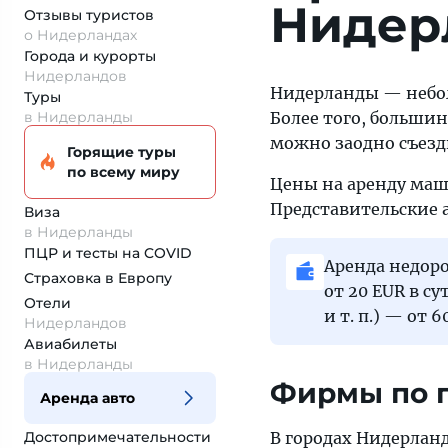
Нидер
Отзывы туристов
о Нидерландах
Города и курорты
Нидерландов
Нидерланды — неболь
Туры
в Нидерланды
Более того, больши
можно заодно съезди
Горящие туры
по всему миру
Цены на аренду маш
Представительские а
Виза
в Нидерланды
ПЦР и тесты на COVID
Аренда недоро
Страховка
в Европу
от 20 EUR в с
Отели
и т. п.) — от 6
Нидерландов
Авиабилеты
в Нидерланды
Фирмы по п
Аренда авто
Достопримеча­тельности
В городах Нидерланд