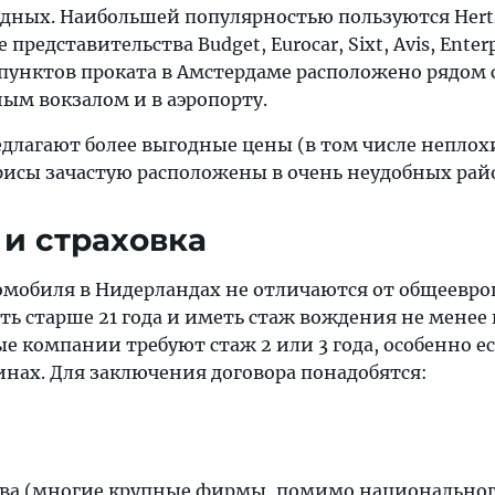
ных. Наибольшей популярностью пользуются Hert
 представительства Budget, Eurocar, Sixt, Avis, Enterp
 пунктов проката в Амстердаме расположено рядом 
ым вокзалом и в аэропорту.
лагают более выгодные цены (в том числе неплох
офисы зачастую расположены в очень неудобных рай
и страховка
омобиля в Нидерландах не отличаются от общеевро
ь старше 21 года и иметь стаж вождения не менее 
 компании требуют стаж 2 или 3 года, особенно ес
инах. Для заключения договора понадобятся:
ава (многие крупные фирмы, помимо национально