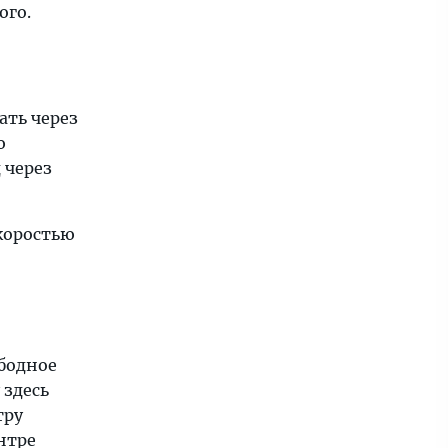
ого.
ать через
ю
 через
коростью
ободное
 здесь
тру
ентре