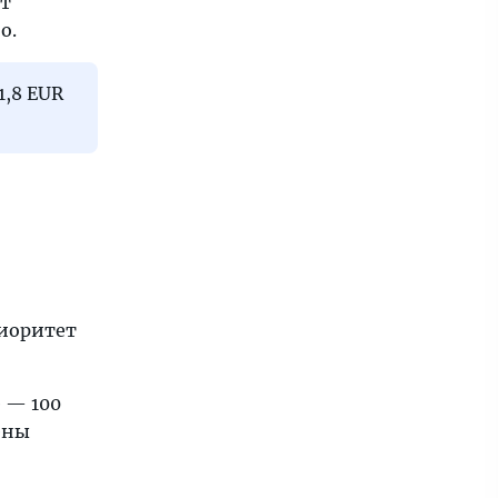
ют
о.
1,8 EUR
риоритет
 — 100
ены