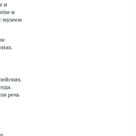
z и
rise и
с музеем
ие
онах.
пейских.
года.
ли речь
го