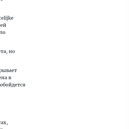
elijke
сей
ло
та, но
крывает
ена в
 обойдется
ах,