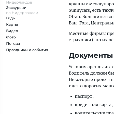
Нидерландов
крупных международ
Экскурсии
Sunnycars, есть также
по Нидерландам
Ofran. Большинство
Гиды
Ван-Гога, Центральн
Карты
Видео
Местные фирмы пред
Фото
страховки), но их 
Погода
Праздники и события
Документы 
Условия аренды авт
Водитель должен быт
Некоторые прокатные
идет о дорогих маш
паспорт,
кредитная карта,
водительские пр