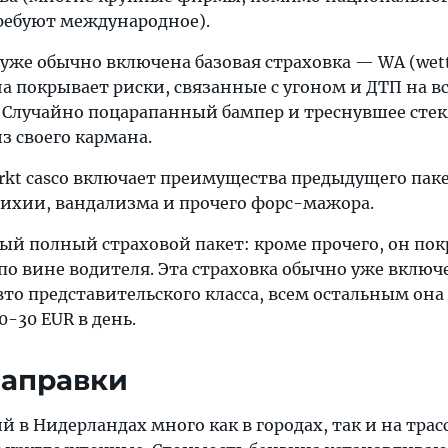
ребуют международное).
уже обычно включена базовая страховка — WA (wett
Она покрывает риски, связанные с угоном и ДТП на в
 Случайно поцарапанный бампер и треснувшее стек
з своего кармана.
rkt casco включает преимущества предыдущего паке
тихии, вандализма и прочего форс-мажора.
амый полный страховой пакет: кроме прочего, он по
о вине водителя. Эта страховка обычно уже включ
то представительского класса, всем остальным она
-30 EUR в день.
заправки
 в Нидерландах много как в городах, так и на трасс