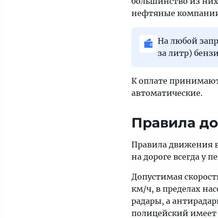
большинство из них
нефтяные компании,
На любой запр
за литр) бензи
К оплате принимают
автоматические.
Правила д
Правила движения в
на дороге всегда у 
Допустимая скорость
км/ч, в пределах на
радары, а антирадар
полицейский имеет 