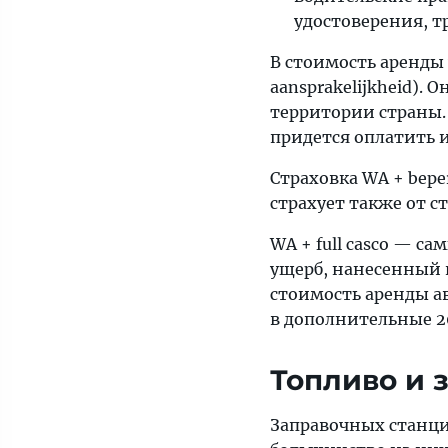
удостоверения, т
В стоимость аренды 
aansprakelijkheid). 
территории страны.
придется оплатить и
Страховка WA + bepe
страхует также от с
WA + full casco — с
ущерб, нанесенный п
стоимость аренды ав
в дополнительные 20
Топливо и 
Заправочных станций