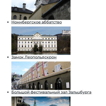
Ноннбергское аббатство
Замок Леопольдскрон
Большой фестивальный зал Зальцбурга