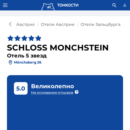
Тонкости используют сookie-файлы.
Что это значит?
Австрия
Отели Австрии
Отели Зальцбурга
О
SCHLOSS MONCHSTEIN
Отель 5 звезд
Mönchsberg 26
Великолепно
5.0
На основании отзывов