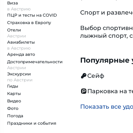
Виза
в Австрию
Спорт и развле
ПЦР и тесты на COVID
Страховка
в Европу
Выбор спортивн
Отели
лыжный спорт, с
Австрии
Авиабилеты
в Австрию
Аренда авто
Популярные у
Достопримеча­тельности
Австрии
Экскурсии
Сейф
по Австрии
Гиды
Парковка на 
Карты
Видео
Показать все уд
Фото
Погода
Праздники и события