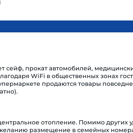
ы
ет сейф, прокат автомобилей, медицинск
лагодаря WiFi в общественных зонах гост
упермаркете продаются товары повседнев
атно).
центральное отопление. Помимо других уд
о желанию размещение в семейных номера