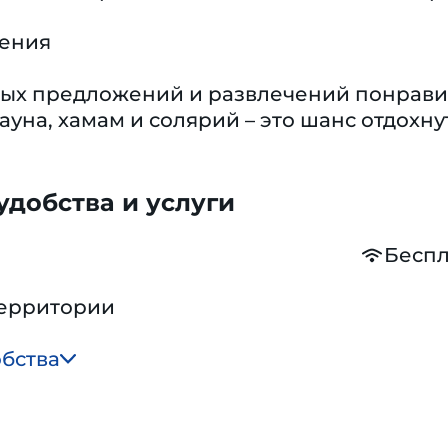
чения
ых предложений и развлечений понравитс
ауна, хамам и солярий – это шанс отдохну
добства и услуги
Беспл
территории
обства