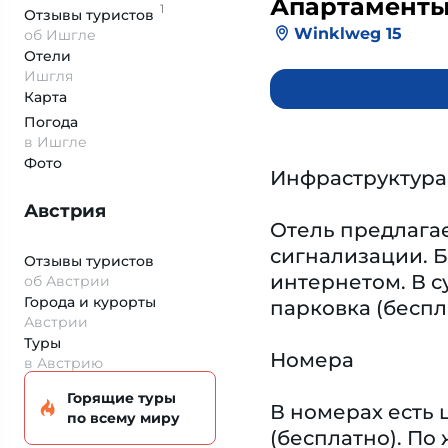
Апартамент
1
Отзывы
туристов
Winklweg 15
об Ишгле
Отели
Ишгля
Карта
Погода
в Ишгле
Фото
Инфраструктура
Австрия
Отель предлага
сигнализации. Б
Отзывы туристов
интернетом. В с
об Австрии
Города и курорты
парковка (беспл
Австрии
Туры
Номера
в Австрию
Горящие туры
В номерах есть 
по всему миру
(бесплатно). П