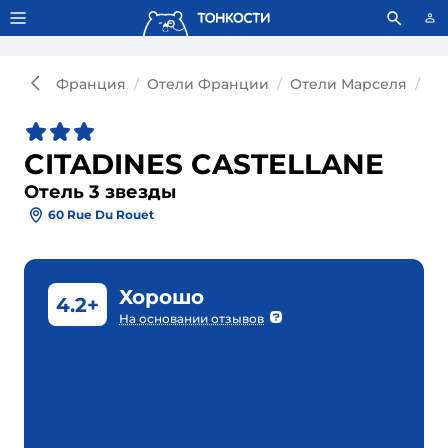
Тонкости используют сookie-файлы.
Что это значит?
Франция
Отели Франции
Отели Марселя
От
CITADINES CASTELLANE
Отель 3 звезды
60 Rue Du Rouet
Хорошо
4.2+
На основании отзывов