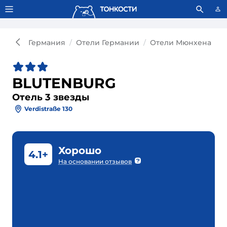
Тонкости используют сookie-файлы.
Что это значит?
Германия
Отели Германии
Отели Мюнхена
О
BLUTENBURG
Отель 3 звезды
Verdistraße 130
Хорошо
4.1+
На основании отзывов