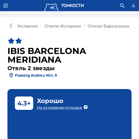
Тонкости используют сookie-файлы.
Что это значит?
Испания
Отели Испании
Отели Барселоны
О
IBIS BARCELONA
MERIDIANA
Отель 2 звезды
Passeig Andreu Nin, 9
Хорошо
4.3+
На основании отзывов