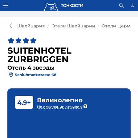
Тонкости используют сookie-файлы.
Что это значит?
Швейцария
Отели Швейцарии
Отели Церматт
SUITENHOTEL
ZURBRIGGEN
Отель 4 звезды
Schluhmattstrasse 68
Великолепно
4.9+
На основании отзывов