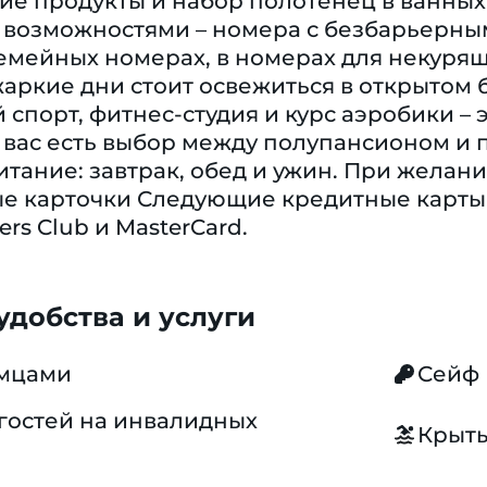
ие продукты и набор полотенец в ванных
возможностями – номера с безбарьерны
мейных номерах, в номерах для некурящи
аркие дни стоит освежиться в открытом б
спорт, фитнес-студия и курс аэробики – 
У вас есть выбор между полупансионом и
тание: завтрак, обед и ужин. При желан
ые карточки Следующие кредитные карты 
ners Club и MasterCard.
добства и услуги
омцами
Сейф
гостей на инвалидных
Крыты