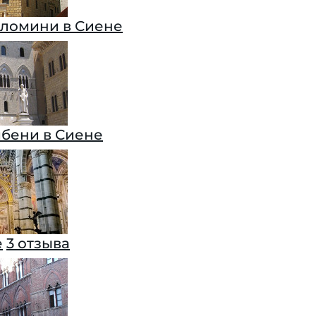
ломини в Сиене
бени в Сиене
е
3 отзыва