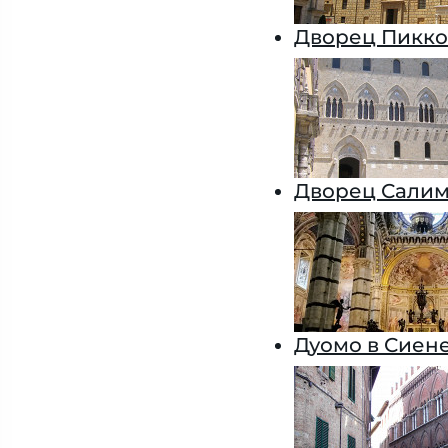
Дворец Пикко
Дворец Салим
Дуомо в Сиен