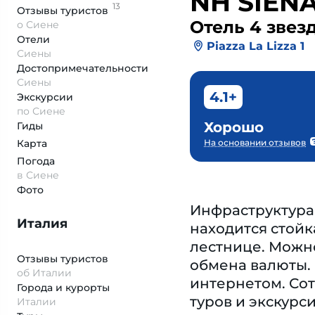
NH SIEN
13
Отзывы
туристов
Отель 4 звез
о Сиене
Отели
Piazza La Lizza 1
Сиены
Достопримеча­тельности
Сиены
4.1+
Экскурсии
по Сиене
Хорошо
Гиды
Карта
На основании отзывов
Погода
в Сиене
Фото
Инфраструктура 
Италия
находится стойк
лестнице. Можн
Отзывы туристов
обмена валюты. 
об Италии
интернетом. Сот
Города и курорты
туров и экскурс
Италии