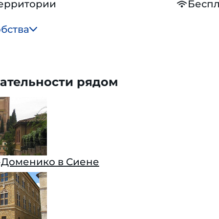
территории
Беспл
обства
ательности рядом
-Доменико в Сиене