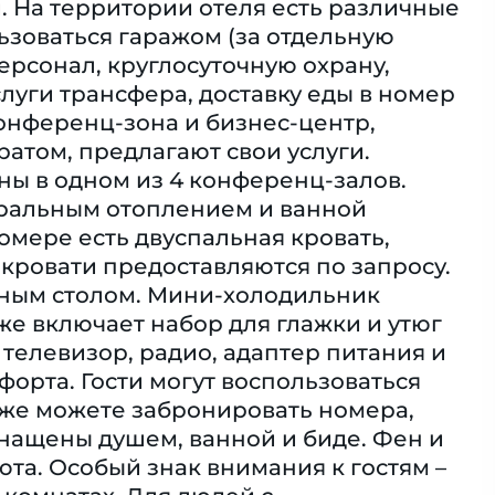
й. На территории отеля есть различные
зоваться гаражом (за отдельную
ерсонал, круглосуточную охрану,
слуги трансфера, доставку еды в номер
Конференц-зона и бизнес-центр,
том, предлагают свои услуги.
ны в одном из 4 конференц-залов.
ральным отоплением и ванной
номере есть двуспальная кровать,
 кровати предоставляются по запросу.
нным столом. Мини-холодильник
е включает набор для глажки и утюг
, телевизор, радио, адаптер питания и
орта. Гости могут воспользоваться
кже можете забронировать номера,
нащены душем, ванной и биде. Фен и
та. Особый знак внимания к гостям –