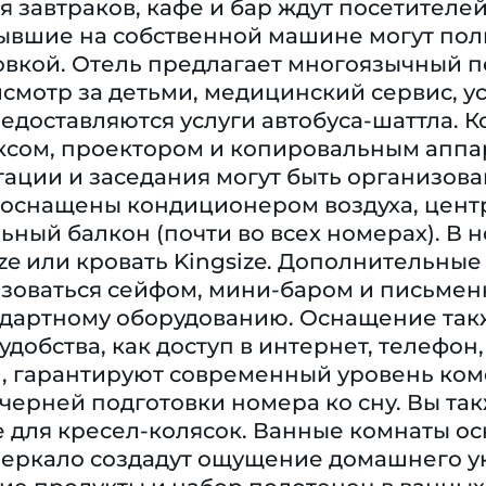
ля завтраков, кафе и бар ждут посетителе
ывшие на собственной машине могут поль
овкой. Отель предлагает многоязычный п
исмотр за детьми, медицинский сервис, у
едоставляются услуги автобуса-шаттла. 
сом, проектором и копировальным аппара
ации и заседания могут быть организова
оснащены кондиционером воздуха, цент
ьный балкон (почти во всех номерах). В 
ze или кровать Kingsize. Дополнительные
льзоваться сейфом, мини-баром и письме
ндартному оборудованию. Оснащение такж
удобства, как доступ в интернет, телефон
), гарантируют современный уровень комф
черней подготовки номера ко сну. Вы та
 для кресел-колясок. Ванные комнаты ос
еркало создадут ощущение домашнего ую