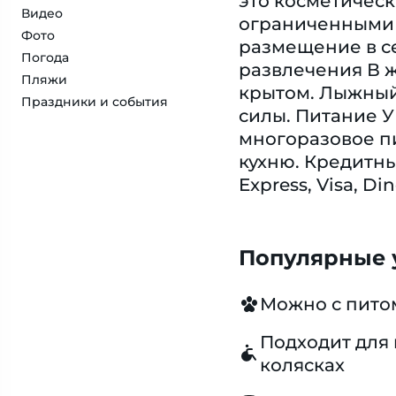
это косметическ
Видео
ограниченными 
Фото
размещение в се
Погода
развлечения В ж
Пляжи
крытом. Лыжный 
Праздники и события
силы. Питание 
многоразовое пи
кухню. Кредитн
Express, Visa, Di
Популярные у
Можно с пит
Подходит для 
колясках