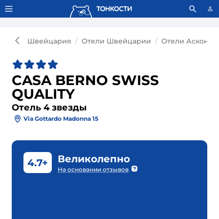
Тонкости используют сookie-файлы.
Что это значит?
Швейцария
Отели Швейцарии
Отели Асконы
CASA BERNO SWISS
QUALITY
Отель 4 звезды
Via Gottardo Madonna 15
Великолепно
4.7+
На основании отзывов