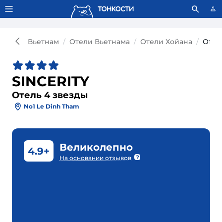
Тонкости используют сookie-файлы.
Что это значит?
Вьетнам
Отели Вьетнама
Отели Хойана
Отел
SINCERITY
Отель 4 звезды
No1 Le Dinh Tham
Великолепно
4.9+
На основании отзывов