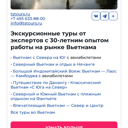
tstours.ru
+7 495 633-88-00
info@tstours.ru
Экскурсионные туры от
экспертов с 30-летним опытом
работы на рынке Вьетнама
•
Вьетнам: с Севера на Юг
с авиабилетами
•
Северный Вьетнам и отдых в Нячанге
•
Большой Индокитайский Вояж: Вьетнам — Лаос
— Камбоджа
с авиабилетами
•
Путешествие по Данангу
•
Классический
Вьетнам «С Юга на Север»
•
Северный и Южный Вьетнам с пляжным
отдыхом на Фантьете
•
Впечатляющий Вьетнам — Север и Центр
Все туры во Вьетнам
УЗНАТЬ БОЛЬШЕ