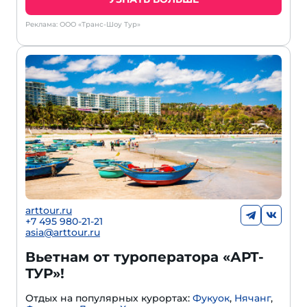
Реклама: ООО «Транс-Шоу Тур»
arttour.ru
+
7 495 980-21-21
asia@arttour.ru
Вьетнам от туроператора «АРТ-
ТУР»!
Отдых на популярных курортах:
Фукуок
,
Нячанг
,