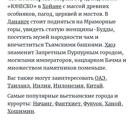
«ЮНЕСКО» в
Хойане
с массой древних
особняков, пагод, церквей и мостов. В
Дананге
стоит подняться на Мраморные
горы, увидеть статую женщины-Будды,
посетить музей народности чам и
впечатлиться Тьямскими башнями.
Хюэ
знаменит Запретным Пурпурным городом,
могилами императоров, нацпарком Бачма и
множеством памятников поменьше.
Вас также могут заинтересовать
ОАЭ
,
Таиланд
,
Индия
,
Индонезия
,
Китай
.
Самые популярные вьетнамские города и
курорты:
Нячанг
,
Фантхиет
,
Фукуок
,
Ханой
,
Хошимин
.