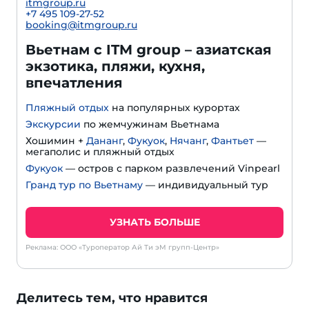
itmgroup.ru
+7 495 109-27-52
booking@itmgroup.ru
Вьетнам с ITM group – азиатская
экзотика, пляжи, кухня,
впечатления
Пляжный отдых
на популярных курортах
Экскурсии
по жемчужинам Вьетнама
Хошимин +
Дананг
,
Фукуок
,
Нячанг
,
Фантьет
—
мегаполис и пляжный отдых
Фукуок
— остров с парком развлечений Vinpearl
Гранд тур по Вьетнаму
— индивидуальный тур
УЗНАТЬ БОЛЬШЕ
Реклама: ООО «Туроператор Ай Ти эМ групп-Центр»
Делитесь тем, что нравится