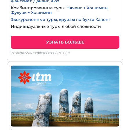
Фантхиет
,
Дананг
,
Хюэ
Комбинированные туры:
Нячанг + Хошимин,
Фукуок + Хошимин
Экскурсионные туры
,
круизы по бухте Халонг
Индивидуальные туры любой сложности
УЗНАТЬ БОЛЬШЕ
Реклама: ООО «Туроператор АРТ-ТУР»