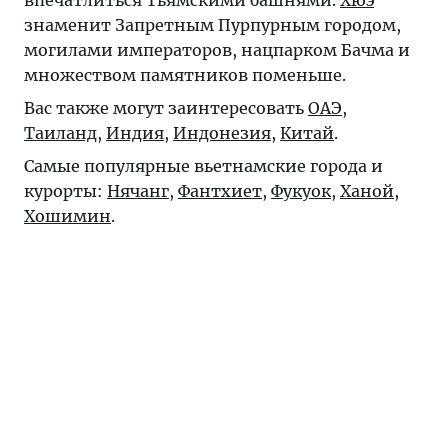
впечатлиться Тьямскими башнями.
Хюэ
знаменит Запретным Пурпурным городом,
могилами императоров, нацпарком Бачма и
множеством памятников поменьше.
Вас также могут заинтересовать
ОАЭ
,
Таиланд
,
Индия
,
Индонезия
,
Китай
.
Самые популярные вьетнамские города и
курорты:
Нячанг
,
Фантхиет
,
Фукуок
,
Ханой
,
Хошимин
.