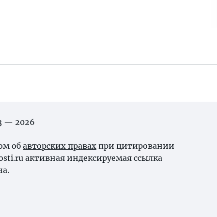
03 — 2026
ном об
авторских правах
при цитировании
osti.ru активная индексируемая ссылка
на.