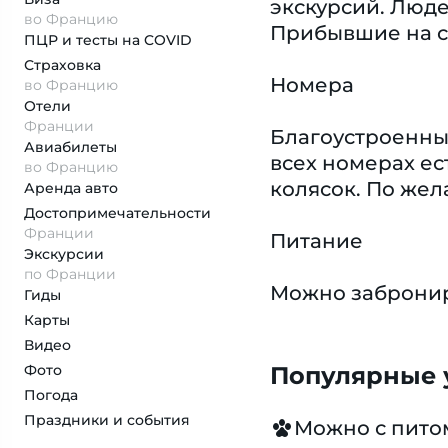
экскурсий. Люде
во Францию
Прибывшие на с
ПЦР и тесты на COVID
Страховка
Номера
во Францию
Отели
Франции
Благоустроенные
Авиабилеты
всех номерах ес
во Францию
колясок. По же
Аренда авто
Достопримеча­тельности
Франции
Питание
Экскурсии
по Франции
Можно забронир
Гиды
Карты
Видео
Фото
Популярные у
Погода
Праздники и события
Можно с пит