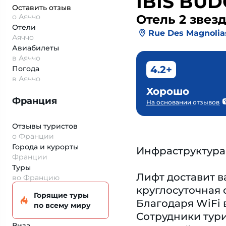
IBIS BU
Оставить отзыв
о Аяччо
Отель 2 звез
Отели
Rue Des Magnolia
Аяччо
Авиабилеты
в Аяччо
4.2+
Погода
в Аяччо
Хорошо
Франция
На основании отзывов
Отзывы туристов
о Франции
Города и курорты
Инфраструктура
Франции
Туры
Лифт доставит в
во Францию
круглосуточная 
Горящие туры
Благодаря WiFi 
по всему миру
Сотрудники тури
Виза