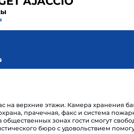
DGET AJACCIO
ды
s
ас на верхние этажи. Камера хранения баг
охрана, прачечная, факс и система пожар
в общественных зонах гости смогут своб
стического бюро с удовольствием помогу