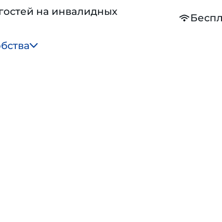
гостей на инвалидных
Беспл
обства