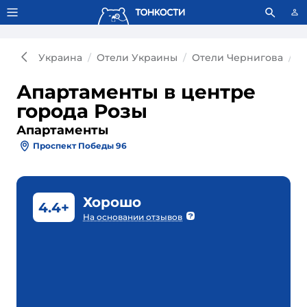
Тонкости используют сookie-файлы.
Что это значит?
Украина
Отели Украины
Отели Чернигова
А
Апартаменты в центре
города Розы
Апартаменты
Проспект Победы 96
Хорошо
4.4+
На основании отзывов