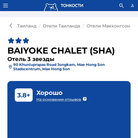
Тонкости используют сookie-файлы.
Что это значит?
Таиланд
Отели Таиланда
Отели Маехонгсона
BAIYOKE CHALET (SHA)
Отель 3 звезды
90 Khunluprapas Road Jongkam, Mae Hong Son
Stadscentrum, Mae Hong Son
Хорошо
3.8+
На основании отзывов