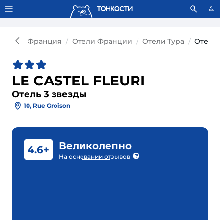
Тонкости используют сookie-файлы.
Что это значит?
Франция
Отели Франции
Отели Тура
Отель 
LE CASTEL FLEURI
Отель 3 звезды
10, Rue Groison
Великолепно
4.6+
На основании отзывов