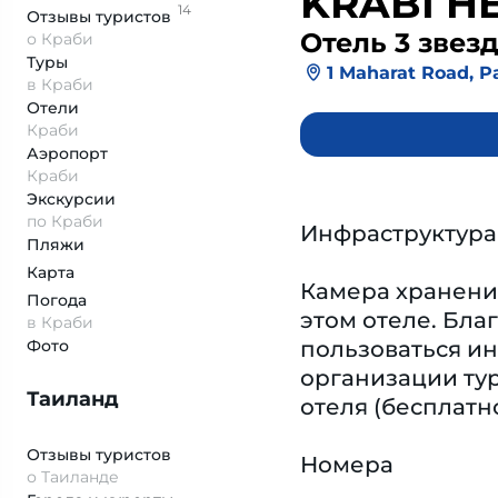
KRABI H
14
Отзывы
туристов
Отель 3 звез
о Краби
Туры
1 Maharat Road, 
в Краби
Отели
Краби
Аэропорт
Краби
Экскурсии
по Краби
Инфраструктура
Пляжи
Карта
Камера хранения
Погода
этом отеле. Бла
в Краби
Фото
пользоваться ин
организации ту
Таиланд
отеля (бесплатн
Отзывы туристов
Номера
о Таиланде