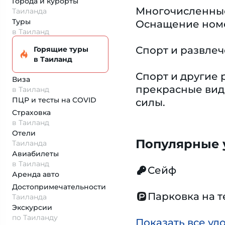
Города и курорты
Многочисленные
Таиланда
Туры
Оснащение номе
в Таиланд
Спорт и развле
Горящие туры
в Таиланд
Спорт и другие 
Виза
прекрасные виды
в Таиланд
ПЦР и тесты на COVID
силы.
Страховка
в Таиланд
Отели
Популярные у
Таиланда
Авиабилеты
в Таиланд
Сейф
Аренда авто
Достопримеча­тельности
Парковка на 
Таиланда
Экскурсии
по Таиланду
Показать все уд