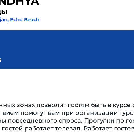
ANDHYA
ды
ejan, Echo Beach
нных зонах позволит гостям быть в курсе
твием помогут вам при организации туро
ры повседневного спроса. Прогулки по г
 гостей работает телезал. Работает госте