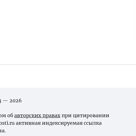
03 — 2026
ном об
авторских правах
при цитировании
osti.ru активная индексируемая ссылка
на.