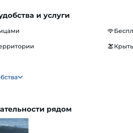
добства и услуги
омцами
Беспл
территории
Крыты
обства
ательности рядом