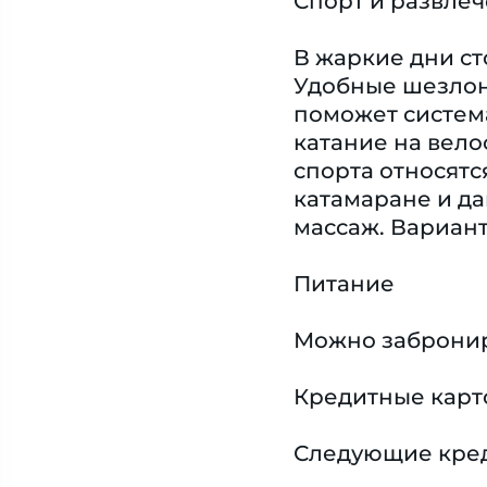
Спорт и развле
В жаркие дни ст
Удобные шезлонг
поможет система
катание на вело
спорта относятс
катамаране и да
массаж. Вариан
Питание
Можно забронир
Кредитные карт
Следующие креди