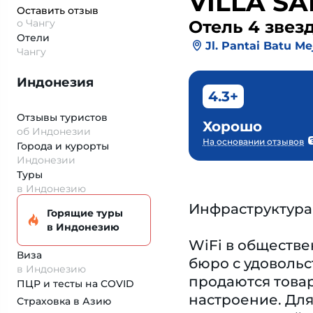
VILLA S
Оставить отзыв
о Чангу
Отель 4 звез
Отели
Jl. Pantai Batu M
Чангу
Индонезия
4.3+
Отзывы туристов
Хорошо
об Индонезии
На основании отзывов
Города и курорты
Индонезии
Туры
в Индонезию
Инфраструктура
Горящие туры
в Индонезию
WiFi в обществе
Виза
бюро с удовольс
в Индонезию
продаются това
ПЦР и тесты на COVID
настроение. Для
Страховка
в Азию