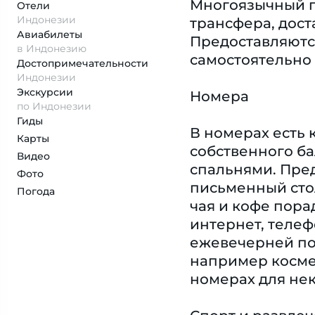
Многоязычный пе
Отели
Индонезии
трансфера, дост
Авиабилеты
Предоставляются
в Индонезию
самостоятельно 
Достопримеча­тельности
Индонезии
Экскурсии
Номера
по Индонезии
Гиды
В номерах есть 
Карты
собственного ба
Видео
спальнями. Пред
Фото
письменный сто
Погода
чая и кофе пора
интернет, телеф
ежевечерней под
например косме
номерах для не