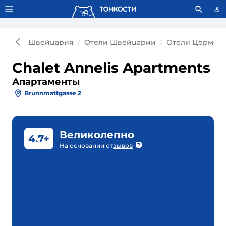
Тонкости используют сookie-файлы.
Что это значит?
Швейцария
Отели Швейцарии
Отели Церматт
Chalet Annelis Apartments
Апартаменты
Brunnmattgasse 2
Великолепно
4.7+
На основании отзывов